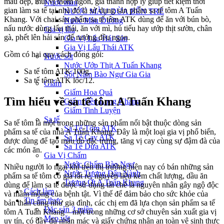
màu đẹp, mùi vị thơm ngon, giá thành hợp lý giúp tiết kiệm thời
Nước màu
gian làm sa tế tại nhà đó là sử dụng sản phẩm sa tế tôm A Tuấn
NƯỚC MÀU DỪA BẾN TRE
Khang. Với chai sản phẩm sa tế tôm ATK dùng để ăn với bún bò,
Nước Màu Đường
nấu nước dùng lẩu thái, ăn với mì, hủ tiếu hay ướp thịt sườn, chân
Gia vị lẩu
gà, phết lên hải sản để nướng đều ngon.
Gia Vị Lẩu Hải Sản
Gia Vị Lẩu Thái ATK
Gồm có hai quy cách đóng gói:
Nước sốt
Nước Ướp Thịt A Tuấn Khang
Sa tế tôm ATK 100g.
Sốt Nấm Bào Ngư Gia Gia
Sa tế tôm ATK lốc/12.
Giấm
Giấm Hoa Quả
Tìm hiểu về sa tế tôm A Tuấn Khang
Giấm Tiều Long Khang
Giấm Tinh Luyện
Sa tế
Sa tế tôm là một trong những sản phẩm nổi bật thuộc dòng sản
Sa Tế Tôm ATK
phẩm sa tế của nhà A Tuấn Khang. Đây là một loại gia vị phổ biến,
Sa Tế Cay ATK
được dùng để tạo màu đỏ đặc trưng, tăng vị cay cùng sự đậm đà của
Sa Tế Dừa ATK
các món ăn.
Gia Vị Chấm
Nước Chấm Bào Ngư
Nhiều người lo ngại khi trên thị trường hiện nay có bán những sản
Nước Tương Đậu Nành
phẩm sa tế tôm có giá rất rẻ, nguyên liệu kém chất lượng, dầu ăn
Tương Ớt A Tuấn Khang
dùng để làm sa tế được sử dụng tái chế là nguyên nhân gây ngộ độc
Cách làm
và mầm mống của bệnh tật. Vì thế để đảm bảo cho sức khỏe của
Tin ẩm thực
bản thân cũng như gia đình, các chị em đã lựa chọn sản phẩm sa tế
Đặc sản 3 miền
tôm A Tuấn Khang – một trong những cơ sở chuyên sản xuất gia vị
Mẹo vặt
uy tín, có đầy đủ nhãn mác và giấy chứng nhận an toàn vệ sinh thực