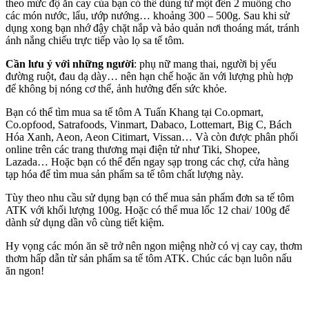
theo mức độ ăn cay của bạn có thể dùng từ một đến 2 muỗng cho
các món nước, lẩu, ướp nướng… khoảng 300 – 500g. Sau khi sử
dụng xong bạn nhớ đậy chặt nắp và bảo quản nơi thoáng mát, tránh
ánh nắng chiếu trực tiếp vào lọ sa tế tôm.
Cần lưu ý với những người
: phụ nữ mang thai, người bị yếu
đường ruột, đau dạ dày… nên hạn chế hoặc ăn với lượng phù hợp
để không bị nóng cơ thể, ảnh hưởng đến sức khỏe.
Bạn có thể tìm mua sa tế tôm A Tuấn Khang tại Co.opmart,
Co.opfood, Satrafoods, Vinmart, Dabaco, Lottemart, Big C, Bách
Hóa Xanh, Aeon, Aeon Citimart, Vissan… Và còn được phân phối
online trên các trang thương mại điện tử như Tiki, Shopee,
Lazada… Hoặc bạn có thể đến ngay sạp trong các chợ, cửa hàng
tạp hóa để tìm mua sản phẩm sa tế tôm chất lượng này.
Tùy theo nhu cầu sử dụng bạn có thể mua sản phẩm đơn sa tế tôm
ATK với khối lượng 100g. Hoặc có thể mua lốc 12 chai/ 100g để
dành sử dụng dần vô cùng tiết kiệm.
Hy vọng các món ăn sẽ trở nên ngon miệng nhờ có vị cay cay, thơm
thơm hấp dẫn từ sản phẩm sa tế tôm ATK. Chúc các bạn luôn nấu
ăn ngon!