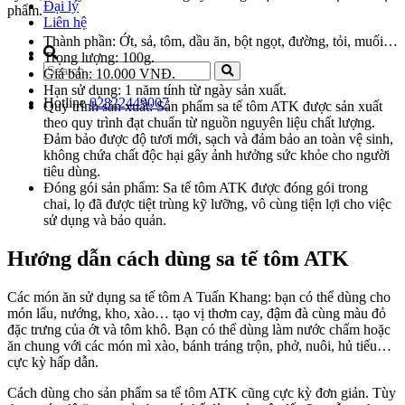
Đại lý
phẩm.
Liên hệ
Thành phần: Ớt, sả, tôm, dầu ăn, bột ngọt, đường, tỏi, muối…
Trọng lượng: 100g.
Giá bán: 10.000 VNĐ.
Hạn sử dụng: 1 năm tính từ ngày sản xuất.
Hotline
02822449007
Quy trình sản xuất: Sản phẩm sa tế tôm ATK được sản xuất
theo quy trình đạt chuẩn từ nguồn nguyên liệu chất lượng.
Đảm bảo được độ tươi mới, sạch và đảm bảo an toàn vệ sinh,
không chứa chất độc hại gây ảnh hưởng sức khỏe cho người
tiêu dùng.
Đóng gói sản phẩm: Sa tế tôm ATK được đóng gói trong
chai, lọ đã được tiệt trùng kỹ lưỡng, vô cùng tiện lợi cho việc
sử dụng và bảo quản.
Hướng dẫn cách dùng sa tế tôm ATK
Các món ăn sử dụng sa tế tôm A Tuấn Khang: bạn có thể dùng cho
món lẩu, nướng, kho, xào… tạo vị thơm cay, đậm đà cùng màu đỏ
đặc trưng của ớt và tôm khô. Bạn có thể dùng làm nước chấm hoặc
ăn chung với các món mì xào, bánh tráng trộn, phở, nuôi, hủ tiếu…
cực kỳ hấp dẫn.
Cách dùng cho sản phẩm sa tế tôm ATK cũng cực kỳ đơn giản. Tùy