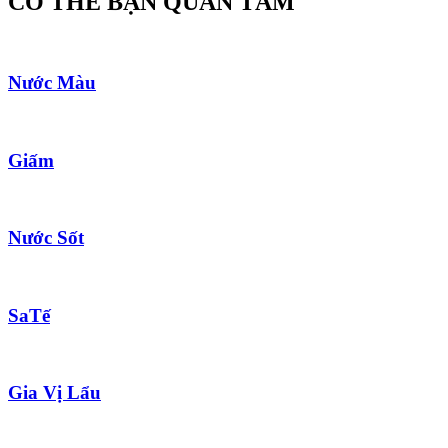
CÓ THỂ BẠN QUAN TÂM
Nước Màu
Giấm
Nước Sốt
SaTế
Gia Vị Lẩu