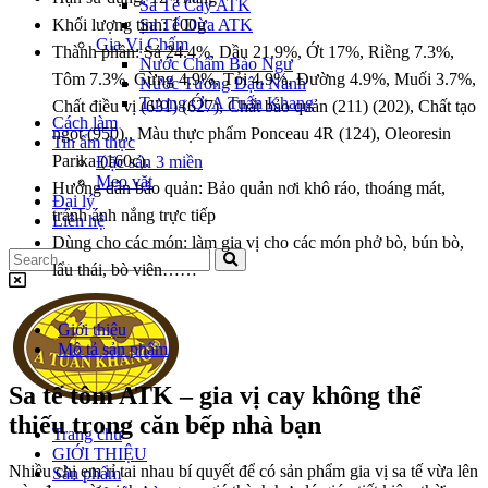
Sa Tế Cay ATK
Sa Tế Dừa ATK
Khối lượng tịnh:
100g
Gia Vị Chấm
Thành phần:
Sả 24.4%, Dầu 21.9%, Ớt 17%, Riềng 7.3%,
Nước Chấm Bào Ngư
Tôm 7.3%, Gừng 4.9%, Tỏi 4.9%, Đường 4.9%, Muối 3.7%,
Nước Tương Đậu Nành
Tương Ớt A Tuấn Khang
Chất điều vị (631) (627), Chất bảo quản (211) (202), Chất tạo
Cách làm
ngọt (950) , Màu thực phẩm Ponceau 4R (124), Oleoresin
Tin ẩm thực
Parika (160c).
Đặc sản 3 miền
Mẹo vặt
Hướng dẫn bảo quản:
Bảo quản nơi khô ráo, thoáng mát,
Đại lý
tránh ánh nắng trực tiếp
Liên hệ
Dùng cho các món:
làm gia vị cho các món phở bò, bún bò,
lẩu thái, bò viên……
Giới thiệu
Mô tả sản phẩm
Sa tế tôm ATK – gia vị cay không thể
thiếu trong căn bếp nhà bạn
Trang chủ
GIỚI THIỆU
Nhiều chị em rỉ tai nhau bí quyết để có sản phẩm gia vị sa tế vừa lên
Sản phẩm