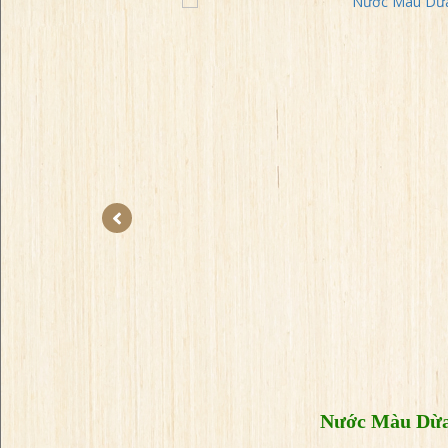
TK
Nước Màu Dừa