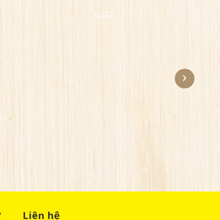
SaTế
Liên hệ