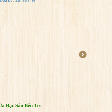
a Đặc Sản Bến Tre
N