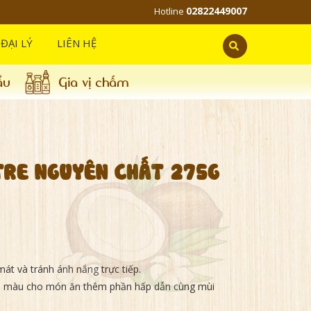
02822449007
Hotline
ĐẠI LÝ
LIÊN HỆ
ẩu
Gia vị chấm
TRE NGUYÊN CHẤT 275G
át và tránh ánh nắng trực tiếp.
Tạo màu cho món ăn thêm phần hấp dẫn cùng mùi