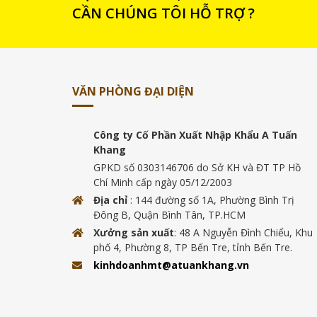
CẦN CHÚNG TÔI HỖ TRỢ ?
VĂN PHÒNG ĐẠI DIỆN
Công ty Cố Phần Xuất Nhập Khẩu A Tuấn
Khang
GPKD số 0303146706 do Sở KH và ĐT TP Hồ
Chí Minh cấp ngày 05/12/2003
Địa chỉ
: 144 đường số 1A, Phường Bình Trị
Đông B, Quận Bình Tân, TP.HCM
Xưởng sản xuất
: 48 A Nguyễn Đình Chiểu, Khu
phố 4, Phường 8, TP Bến Tre, tỉnh Bến Tre.
kinhdoanhmt@atuankhang.vn