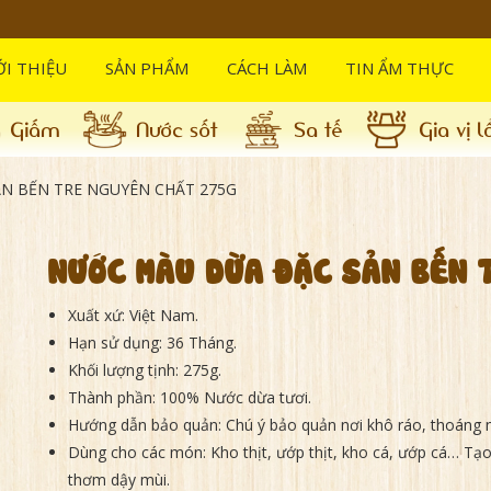
ỚI THIỆU
SẢN PHẨM
CÁCH LÀM
TIN ẨM THỰC
Giấm
Nước sốt
Sa tế
Gia vị l
N BẾN TRE NGUYÊN CHẤT 275G
NƯỚC MÀU DỪA ĐẶC SẢN BẾN 
Xuất xứ
: Việt Nam.
Hạn sử dụng
: 36 Tháng.
Khối lượng tịnh
: 275g.
Thành phần
: 100% Nước dừa tươi.
Hướng dẫn bảo quản
: Chú ý bảo quản nơi khô ráo, thoáng m
Dùng cho các món
: Kho thịt, ướp thịt, kho cá, ướp cá… 
thơm dậy mùi.