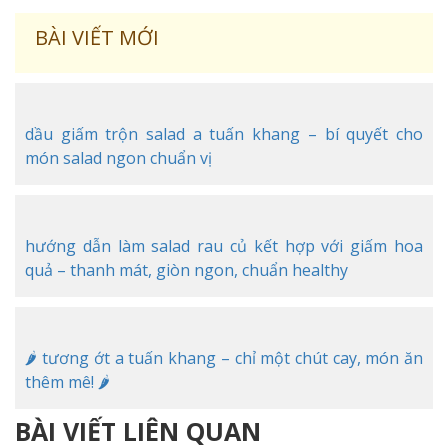
BÀI VIẾT MỚI
dầu giấm trộn salad a tuấn khang – bí quyết cho
món salad ngon chuẩn vị
hướng dẫn làm salad rau củ kết hợp với giấm hoa
quả – thanh mát, giòn ngon, chuẩn healthy
🌶️ tương ớt a tuấn khang – chỉ một chút cay, món ăn
thêm mê! 🌶️
BÀI VIẾT LIÊN QUAN