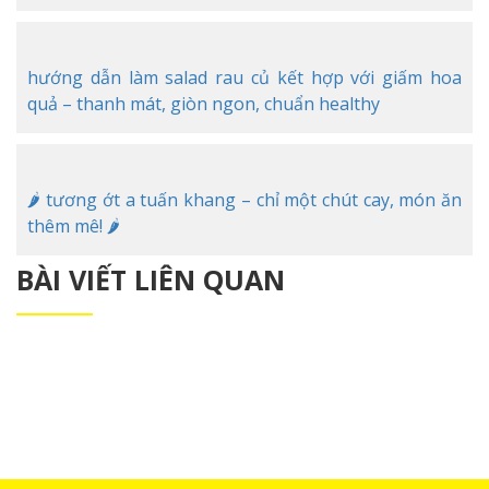
hướng dẫn làm salad rau củ kết hợp với giấm hoa
quả – thanh mát, giòn ngon, chuẩn healthy
🌶️ tương ớt a tuấn khang – chỉ một chút cay, món ăn
thêm mê! 🌶️
BÀI VIẾT LIÊN QUAN