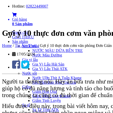
Hotline:
02822449007
Giỏ hàng
0
Sản phẩm
Gợi ý 10 thực đơn cơm văn ph
Trang chủ
GIỚI THIỆU
Sản phẩm
Home
/
Tin Ẩm Thực
/
Gợi ý 10 thực đơn cơm văn phòng Đơn Giản
Nước màu
NƯỚC MÀU DỪA BẾN TRE
17/05/2024
Nước Màu Đường
Gia vị lẩu
Gia Vị Lẩu Hải Sản
Gia Vị Lẩu Thái ATK
Nước sốt
Nước Ướp Thịt A Tuấn Khang
Người ta thường nói: Hãy ăn bữa trưa như m
Sốt Nấm Bào Ngư Gia Gia
Giấm
giúp họ có đủ năng lượng và tỉnh táo cho buổ
Giấm Hoa Quả
trong chúng ta cũng có đủ thời gian để chuẩn
Giấm Tiều Long Khang
Giấm Tinh Luyện
Hiểu được điều này, trong bài viết hôm nay, 
Sa tế
Sa Tế Tôm ATK
nhưng cũng không kém phần ngon miệng và b