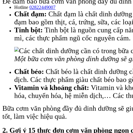
Để đảm bảo bữa cơm văn phòng đầy đủ dinh 
Hotline
02822449007
Chất đạm:
Chất đạm là chất dinh dưỡng 
đạm bao gồm thịt, cá, trứng, sữa, các loại
Tinh bột:
Tinh bột là nguồn cung cấp nă
mì, các thực phẩm ngũ cốc nguyên cám.
Một bữa cơm văn phòng dinh dưỡng sẽ gi
Chất béo:
Chất béo là chất dinh dưỡng cầ
dịch. Các thực phẩm giàu chất béo bao gồ
Vitamin và khoáng chất:
Vitamin và kho
hóa, chuyển hóa, hệ miễn dịch,… Các thự
Bữa cơm văn phòng đầy đủ dinh dưỡng sẽ giú
tốt, làm việc hiệu quả.
2. Gợi ý 15 thực đơn cơm văn phòng ngon 