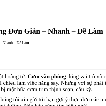
òng Đơn Giản – Nhanh – Dễ Làm
 – Nhanh – Dễ Làm
ột hoàng tử.
Cơm văn phòng
đóng vai trò vô 
i chiều làm việc hăng say. Nhưng với sự phát t
 bị một bữa cơm trưa thịnh soạn, cầu kỳ.
chúng tôi xin gửi tới bạn gợi ý thực đơn các 
ổ dưỡng. Nào hãy cùng tìm hiểu nhé!