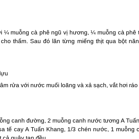
với ¼ muỗng cà phê ngũ vị hương, ¼ muỗng cà phê t
ho thấm. Sau đó lăn từng miếng thịt qua bột năn
 lựu
m rửa với nước muối loãng và xả sạch, vắt hơi ráo
muỗng canh đường, 2 muỗng canh nước tương A Tuấ
a tế cay A Tuấn Khang, 1/3 chén nước, 1 muỗng 
 cả quậy tan đều