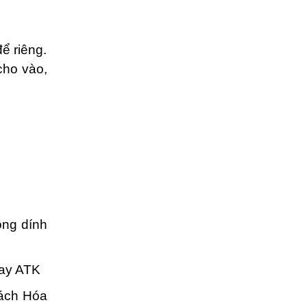
để riêng.
cho vào,
ông dính
cay ATK
Bách Hóa