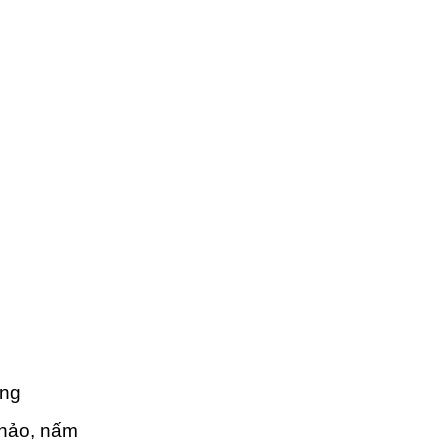
ơng
 thảo, nấm