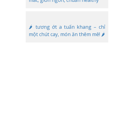
mát, giòn ngon, chuẩn healthy
🌶️ tương ớt a tuấn khang – chỉ
một chút cay, món ăn thêm mê! 🌶️