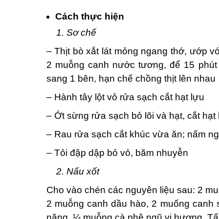
Cách thực hiện
1. Sơ chế
– Thịt bò xắt lát mỏng ngang thớ, ướp 
2 muỗng canh nước tương, để 15 phút c
sang 1 bên, hạn chế chồng thịt lên nhau
– Hành tây lột vỏ rửa sạch cắt hạt lựu
– Ớt sừng rửa sạch bỏ lõi và hạt, cắt hạt
– Rau rửa sạch cắt khúc vừa ăn; nấm ngâ
– Tỏi đập dập bỏ vỏ, băm nhuyễn
2. Nấu xốt
Cho vào chén các nguyên liệu sau: 2 
2 muỗng canh dầu hào, 2 muống canh s
năng, ¼ muỗng cà phê ngũ vị hương. Tất