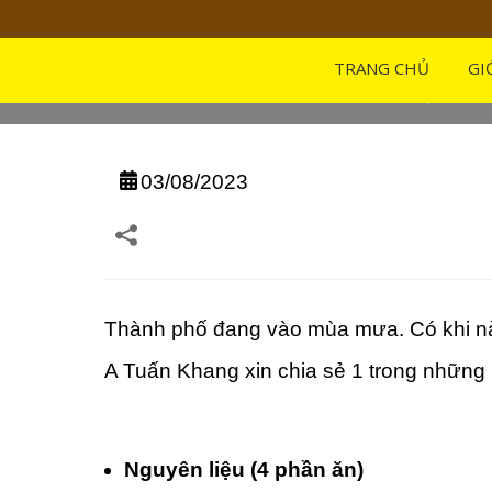
MÓN NGON TỪ 
TRANG CHỦ
GI
Home
/
Đặc Sản
/
MÓN NGON TỪ THỊT BÒ –
03/08/2023
Thành phố đang vào mùa mưa. Có khi nà
A Tuấn Khang xin chia sẻ 1 trong những
Nguyên liệu (4 phần ăn)