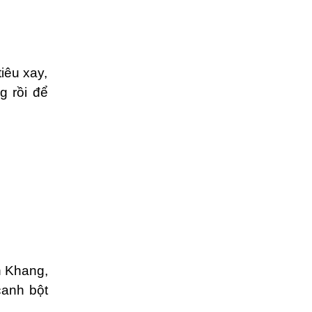
iêu xay,
g rồi để
n Khang,
canh bột