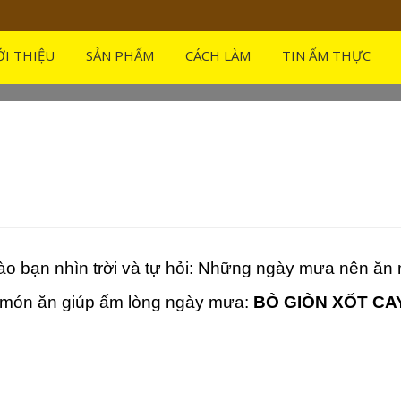
THỊT BÒ – BÒ GIÒ
ỚI THIỆU
SẢN PHẨM
CÁCH LÀM
TIN ẨM THỰC
 BÒ GIÒN XỐT CAY
o bạn nhìn trời và tự hỏi: Những ngày mưa nên ăn
 món ăn giúp ấm lòng ngày mưa:
BÒ GIÒN XỐT CA