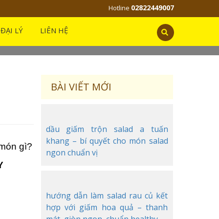
02822449007
Hotline
N XỐT CAY
ĐẠI LÝ
LIÊN HỆ
BÀI VIẾT MỚI
dầu giấm trộn salad a tuấn
khang – bí quyết cho món salad
 món gì?
ngon chuẩn vị
Y
hướng dẫn làm salad rau củ kết
hợp với giấm hoa quả – thanh