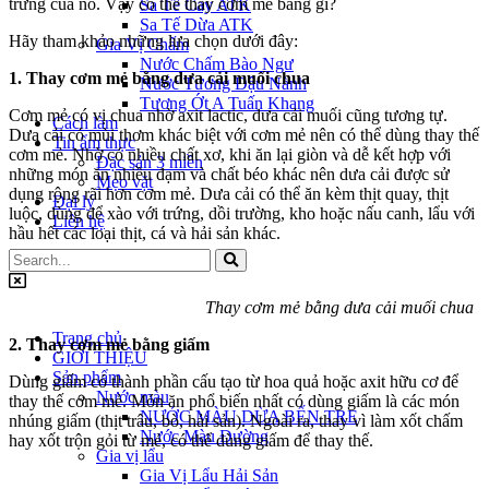
trưng của nó. Vậy có thể thay cơm mẻ bằng gì?
Sa Tế Cay ATK
Sa Tế Dừa ATK
Hãy tham khảo những lựa chọn dưới đây:
Gia Vị Chấm
Nước Chấm Bào Ngư
1. Thay cơm mẻ bằng dưa
cải
muối chua
Nước Tương Đậu Nành
Tương Ớt A Tuấn Khang
Cơm mẻ có vị chua nhờ axit lactic, dưa cải muối cũng tương tự.
Cách làm
Dưa cải có mùi thơm khác biệt với cơm mẻ nên có thể dùng thay thế
Tin ẩm thực
cơm mẻ. Nhờ có nhiều chất xơ, khi ăn lại giòn và dễ kết hợp với
Đặc sản 3 miền
những món ăn nhiều đạm và chất béo khác nên dưa cải được sử
Mẹo vặt
dụng rộng rãi hơn cơm mẻ. Dưa cải có thể ăn kèm thịt quay, thịt
Đại lý
luộc, dùng để xào với trứng, dồi trường, kho hoặc nấu canh, lẩu với
Liên hệ
hầu hết các loại thịt, cá và hải sản khác.
Thay cơm mẻ bằng dưa cải muối chua
Trang chủ
2. Thay cơm mẻ bằng giấm
GIỚI THIỆU
Sản phẩm
Dùng giấm có thành phần cấu tạo từ hoa quả hoặc axit hữu cơ để
Nước màu
thay thế cơm mẻ. Món ăn phổ biến nhất có dùng giấm là các món
NƯỚC MÀU DỪA BẾN TRE
nhúng giấm (thịt trâu, bò, hải sản). Ngoài ra, thay vì làm xốt chấm
Nước Màu Đường
hay xốt trộn gỏi từ mẻ, có thể dùng giấm để thay thế.
Gia vị lẩu
Gia Vị Lẩu Hải Sản