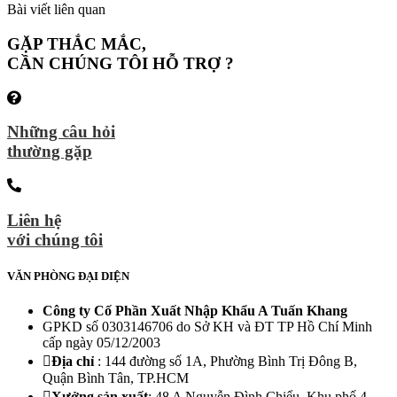
Bài viết liên quan
GẶP THẮC MẮC,
CẦN CHÚNG TÔI HỖ TRỢ ?
Những câu hỏi
thường gặp
Liên hệ
với chúng tôi
VĂN PHÒNG ĐẠI DIỆN
Công ty Cố Phần Xuất Nhập Khẩu A Tuấn Khang
GPKD số 0303146706 do Sở KH và ĐT TP Hồ Chí Minh
cấp ngày 05/12/2003
Địa chỉ
: 144 đường số 1A, Phường Bình Trị Đông B,
Quận Bình Tân, TP.HCM
Xưởng sản xuất
: 48 A Nguyễn Đình Chiểu, Khu phố 4,