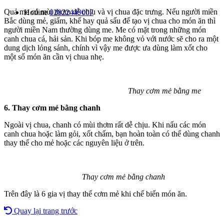
Quả me có mùi thơm dễ chịu và vị chua đặc trưng. Nếu người miền
Hotline
02822449007
Bắc dùng mẻ, giấm, khế hay quả sấu để tạo vị chua cho món ăn thì
người miền Nam thường dùng me. Me có mặt trong những món
canh chua cá, hải sản. Khi bóp me không vỏ với nước sẽ cho ra một
dung dịch lỏng sánh, chính vì vậy me được ưa dùng làm xốt cho
một số món ăn cần vị chua nhẹ.
Thay cơm mẻ bằng me
6. Thay cơm mẻ bằng chanh
Ngoài vị chua, chanh có mùi thơm rất dễ chịu. Khi nấu các món
canh chua hoặc làm gỏi, xốt chấm, bạn hoàn toàn có thể dùng chanh
thay thế cho mẻ hoặc các nguyên liệu ở trên.
Thay cơm mẻ bằng chanh
Trên đây là 6 gia vị thay thế cơm mẻ khi chế biến món ăn.
Quay lại trang trước