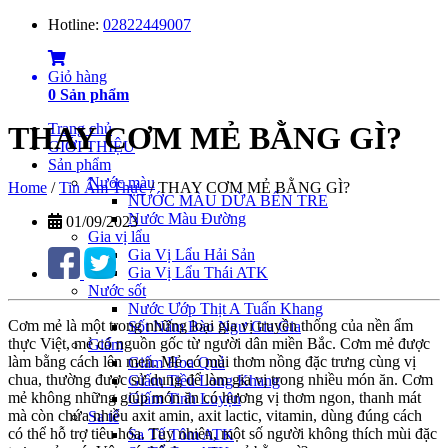
Hotline:
02822449007
Giỏ hàng
0
Sản phẩm
Trang chủ
THAY CƠM MẺ BẰNG GÌ?
GIỚI THIỆU
Sản phẩm
Nước màu
Home
/
Tin Ẩm Thực
/
THAY CƠM MẺ BẰNG GÌ?
NƯỚC MÀU DỪA BẾN TRE
Nước Màu Đường
01/09/2023
Gia vị lẩu
Gia Vị Lẩu Hải Sản
Gia Vị Lẩu Thái ATK
Nước sốt
Nước Ướp Thịt A Tuấn Khang
Cơm mẻ là một trong những loại gia vị truyền thống của nền ẩm
Sốt Nấm Bào Ngư Gia Gia
thực Việt, mẻ có nguồn gốc từ người dân miền Bắc. Cơm mẻ được
Giấm
làm bằng cách lên men. Mẻ có mùi thơm nồng đặc trưng cùng vị
Giấm Hoa Quả
chua, thường được sử dụng để làm gia vị trong nhiều món ăn. Cơm
Giấm Tiều Long Khang
mẻ không những giúp món ăn có hương vị thơm ngon, thanh mát
Giấm Tinh Luyện
mà còn chứa nhiều axit amin, axit lactic, vitamin, dùng đúng cách
Sa tế
có thể hỗ trợ tiêu hóa. Tuy nhiên, một số người không thích mùi đặc
Sa Tế Tôm ATK