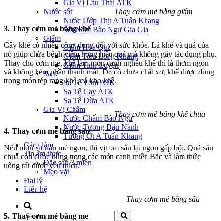
Gia Vị Lẩu Thái ATK
T
hay cơm mẻ
bằng giấm
Nước sốt
Nước Ướp Thịt A Tuấn Khang
3. Thay cơm mẻ bằng khế
Sốt Nấm Bào Ngư Gia Gia
Giấm
Cây khế có nhiều công dụng đối với sức khỏe. Lá khế và quả của
Giấm Hoa Quả
nó giúp chữa bệnh viêm họng hiệu quả mà không gây tác dụng phụ.
Giấm Tiều Long Khang
Thay cho cơm mẻ, khế làm món canh nghêu khế thì là thơm ngon
Giấm Tinh Luyện
và không kém phần thanh mát. Do có chưa chất xơ, khế được dùng
Sa tế
trong món tép rang khế, cá kho khế.
Sa Tế Tôm ATK
Sa Tế Cay ATK
Sa Tế Dừa ATK
Gia Vị Chấm
Thay cơm mẻ bằng khế chua
Nước Chấm Bào Ngư
Nước Tương Đậu Nành
4. Thay cơm mẻ bằng sấu
Tương Ớt A Tuấn Khang
Cách làm
Nếu món vịt nấu mẻ ngon, thì vịt om sấu lại ngon gấp bội. Quả sấu
Tin ẩm thực
chua còn được dùng trong các món canh miền Bắc và làm thức
Đặc sản 3 miền
uống rất được yêu thích.
Mẹo vặt
Đại lý
Liên hệ
Thay cơm mẻ bằng sấu
5. Thay cơm mẻ bằng me