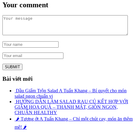
Your comment
Bài viết mới
Dầu Giấm Trộn Salad A Tuấn Khang – Bí quyết cho món
salad ngon chuẩn vị
HƯỚNG DẪN LÀM SALAD RAU CỦ KẾT HỢP VỚI
GIẤM HOA QUẢ – THANH MÁT, GIÒN NGON,
CHUẨN HEALTHY
🌶️ Tương ớt A Tuấn Khang – Chỉ một chút cay, món ăn thêm
mê! 🌶️