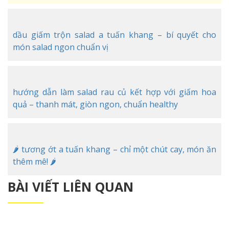
dầu giấm trộn salad a tuấn khang – bí quyết cho
món salad ngon chuẩn vị
hướng dẫn làm salad rau củ kết hợp với giấm hoa
quả – thanh mát, giòn ngon, chuẩn healthy
🌶️ tương ớt a tuấn khang – chỉ một chút cay, món ăn
thêm mê! 🌶️
BÀI VIẾT LIÊN QUAN