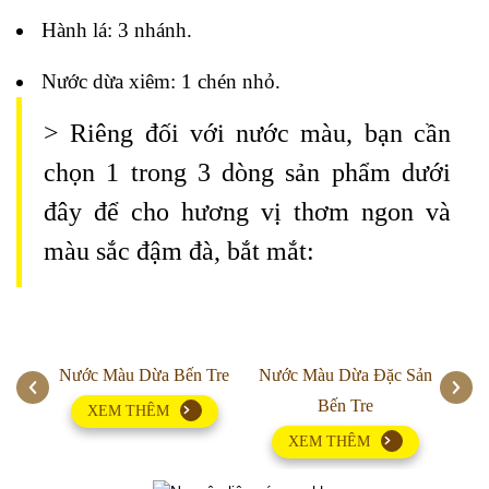
Hành lá: 3 nhánh.
Nước dừa xiêm: 1 chén nhỏ.
> Riêng đối với nước màu, bạn cần
chọn 1 trong 3 dòng sản phẩm dưới
đây để cho hương vị thơm ngon và
màu sắc đậm đà, bắt mắt:
ATK
Nước Màu Dừa Bến Tre
Nước Màu Dừa Đặc Sản
Nư
Bến Tre
XEM THÊM
XEM THÊM