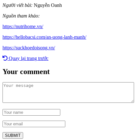
Người viết bài:
Nguyễn Oanh
Nguồn tham khảo:
https://nutrihome.vn/
https://hellobacsi.com/an-uong-lanh-manh/
https://suckhoedoisong.vn/
Quay lại trang trước
Your comment