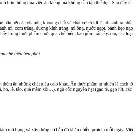
anh hơn thông qua việc ăn kiêng mà không cần tập thể dục. Sau đây là
i bỏ hầu hết các vitamin, khoáng chất và chất xơ có lợi. Carb sinh ra 
 bánh mì, cơm trắng, đường kính trắng, mì ống, nước ngọt, bánh kẹo ng
hấy trong thực phẩm chưa qua chế biến, bao gồm trái cây, rau, các loại 
a chế biến bên phải
 thèm ăn những chất giàu calo khác. Ăn thực phẩm tự nhiên là cách tốt
 ổi, bơ, lê, táo, quả mâm xôi…), ngũ cốc nguyên hạt (gạo tẻ, gạo lứt, các 
ảm mỡ bụng và xây dựng cơ bắp đó là ăn nhiều protein mỗi ngày. Việc 