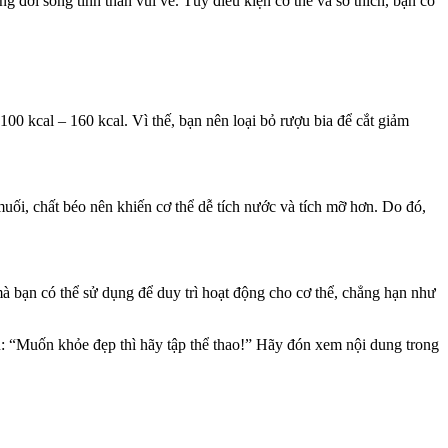
g đời sống tinh thần vui vẻ. Tùy điều kiện cơ thể và sở thích, bạn có
 kcal – 160 kcal. Vì thế, bạn nên loại bỏ rượu bia để cắt giảm
ối, chất béo nên khiến cơ thể dễ tích nước và tích mỡ hơn. Do đó,
à bạn có thể sử dụng để duy trì hoạt động cho cơ thể, chẳng hạn như
u: “Muốn khỏe đẹp thì hãy tập thể thao!” Hãy đón xem nội dung trong