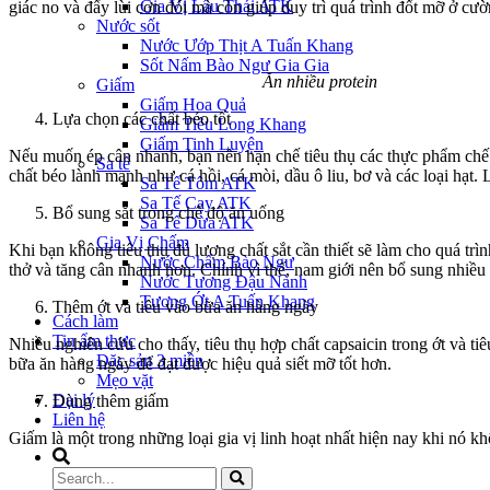
Gia Vị Lẩu Thái ATK
giác no và đẩy lùi cơn đói mà còn giúp duy trì quá trình đốt mỡ ở cư
Nước sốt
Nước Ướp Thịt A Tuấn Khang
Sốt Nấm Bào Ngư Gia Gia
Ăn nhiều protein
Giấm
Giấm Hoa Quả
Lựa chọn các chất béo tốt
Giấm Tiều Long Khang
Giấm Tinh Luyện
Nếu muốn ép cân nhanh, bạn nên hạn chế tiêu thụ các thực phẩm chế 
Sa tế
chất béo lành mạnh như cá hồi, cá mòi, dầu ô liu, bơ và các loại hạt
Sa Tế Tôm ATK
Sa Tế Cay ATK
Bổ sung sắt trong chế độ ăn uống
Sa Tế Dừa ATK
Gia Vị Chấm
Khi bạn không tiêu thụ đủ lượng chất sắt cần thiết sẽ làm cho quá trì
Nước Chấm Bào Ngư
thở và tăng cân nhanh hơn. Chính vì thế, nam giới nên bổ sung nhiều c
Nước Tương Đậu Nành
Tương Ớt A Tuấn Khang
Thêm ớt và tiêu vào bữa ăn hàng ngày
Cách làm
Tin ẩm thực
Nhiều nghiên cứu cho thấy, tiêu thụ hợp chất capsaicin trong ớt và ti
Đặc sản 3 miền
bữa ăn hàng ngày để đạt được hiệu quả siết mỡ tốt hơn.
Mẹo vặt
Đại lý
Dùng thêm giấm
Liên hệ
Giấm là một trong những loại gia vị linh hoạt nhất hiện nay khi nó kh