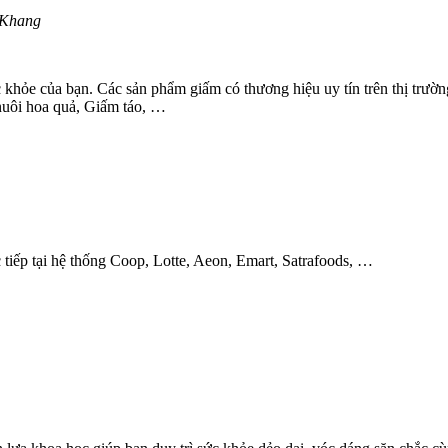
ang
khỏe của bạn. Các sản phẩm giấm có thương hiệu uy tín trên thị trườ
 nuôi hoa quả, Giấm táo, …
iếp tại hệ thống Coop, Lotte, Aeon, Emart, Satrafoods, …