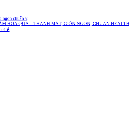
d ngon chuẩn vị
ẤM HOA QUẢ – THANH MÁT, GIÒN NGON, CHUẨN HEALT
! 🌶️