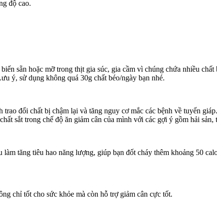
ờng độ cao.
biến sẵn hoặc mỡ trong thịt gia súc, gia cầm vì chúng chứa nhiều chấ
. Lưu ý, sử dụng không quá 30g chất béo/ngày bạn nhé.
nh trao đổi chất bị chậm lại và tăng nguy cơ mắc các bệnh về tuyến giáp
hất sắt trong chế độ ăn giảm cân của mình với các gợi ý gồm hải sản, th
êu làm tăng tiêu hao năng lượng, giúp bạn đốt cháy thêm khoảng 50 calo
ông chỉ tốt cho sức khỏe mà còn hỗ trợ giảm cân cực tốt.