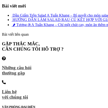
Bài viết mới
Dầu Giấm Trộn Salad A Tuấn Khang – Bí quyết cho món sala
HƯỚNG DẪN LÀM SALAD RAU CỦ KẾT HỢP VỚI GI
🌶️ Tương ớt A Tuấn Khang – Chỉ một chút cay, món ăn thêm mê
Bài viết liên quan
GẶP THẮC MẮC,
CẦN CHÚNG TÔI HỖ TRỢ ?
Những câu hỏi
thường gặp
Liên hệ
với chúng tôi
VĂN PHÒNG ĐẠI DIỆN