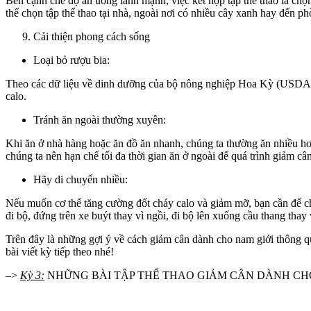
Bên cạnh chế độ ăn uống lành mạnh, việc kết hợp tập thể thao là chọn
thể chọn tập thể thao tại nhà, ngoài nơi có nhiều cây xanh hay đến ph
Cải thiện phong cách sống
Loại bỏ rượu bia:
Theo các dữ liệu về dinh dưỡng của bộ nông nghiệp Hoa Kỳ (USDA), h
calo.
Tránh ăn ngoài thường xuyên:
Khi ăn ở nhà hàng hoặc ăn đồ ăn nhanh, chúng ta thường ăn nhiều hơ
chúng ta nên hạn chế tối đa thời gian ăn ở ngoài để quá trình giảm câ
Hãy di chuyển nhiều:
Nếu muốn cơ thể tăng cường đốt cháy calo và giảm mỡ, bạn cần để cho
đi bộ, đứng trên xe buýt thay vì ngồi, đi bộ lên xuống cầu thang tha
Trên đây là những gợi ý về cách giảm cân dành cho nam giới thông q
bài viết kỳ tiếp theo nhé!
–>
Kỳ 3:
NHỮNG BÀI TẬP THỂ THAO GIẢM CÂN DÀNH C