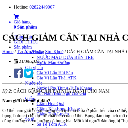
Hotline:
02822449007
Giỏ hàng
0
Sản phẩm
CÁCH GIẢM CÂN TẠI NHÀ C
Trang chủ
GIỚI THIỆU
Sản phẩm
Home
/
Tin Ẩm Thực
/
Sức Khoẻ
/
CÁCH GIẢM CÂN TẠI NHÀ 
Nước màu
NƯỚC MÀU DỪA BẾN TRE
21/09/2023
Nước Màu Đường
Gia vị lẩu
Gia Vị Lẩu Hải Sản
Gia Vị Lẩu Thái ATK
Nước sốt
Nước Ướp Thịt A Tuấn Khang
Kỳ 2:
CÁCH GIẢM CÂN TẠI NHÀ DÀNH CHO NAM
Sốt Nấm Bào Ngư Gia Gia
Giấm
Nam giới tích mỡ ở đâu?
Giấm Hoa Quả
Giấm Tiều Long Khang
Cơ thể nam giới có xu hướng tích trữ mỡ thừa ở phần trên của cơ th
Giấm Tinh Luyện
bụng là do cơ chế dự trữ chất béo của cơ thể. Bụng đàn ông tích mỡ 
Sa tế
cũng thường có xu hướng có bụng bia. Một khi người đàn ông bị “bụng
Sa Tế Tôm ATK