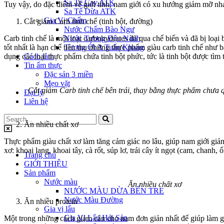
Sa Tế Cay ATK
Tuy vậy, do đặc điểm về giới tính, nam giới có xu hướng giảm mỡ nh
Sa Tế Dừa ATK
Gia Vị Chấm
Cắt giảm Carb tinh chế (tinh bột, đường)
Nước Chấm Bào Ngư
Carb tinh chế là một loại carbohydrates đã qua chế biến và đã bị loạ
Nước Tương Đậu Nành
tốt nhất là hạn chế tiêu thụ những thực phẩm giàu carb tinh chế như
Tương Ớt A Tuấn Khang
dụng các loại thực phẩm chứa tinh bột phức, tức là tinh bột được tìm t
Cách làm
Tin ẩm thực
Đặc sản 3 miền
Mẹo vặt
Cắt giảm Carb tinh chế bên trái, thay bằng thực phẩm chưa qu
Đại lý
Liên hệ
Ăn nhiều chất xơ
Thực phẩm giàu chất xơ làm tăng cảm giác no lâu, giúp nam giới giảm
xơ: khoai lang, khoai tây, cà rốt, súp lơ, trái cây ít ngọt (cam, chanh,
Trang chủ
GIỚI THIỆU
Sản phẩm
Nước màu
Ăn nhiều chất xơ
NƯỚC MÀU DỪA BẾN TRE
Nước Màu Đường
Ăn nhiều protein
Gia vị lẩu
Gia Vị Lẩu Hải Sản
Một trong những cách giảm cân cho nam đơn giản nhất để giúp làm gi