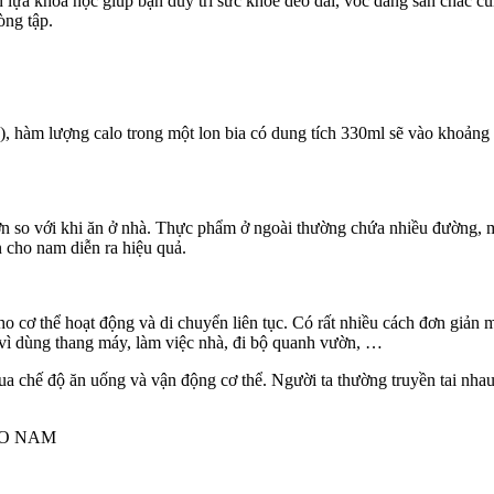
 lựa khoa học giúp bạn duy trì sức khỏe dẻo dai, vóc dáng săn chắc cùn
òng tập.
àm lượng calo trong một lon bia có dung tích 330ml sẽ vào khoảng 100
n so với khi ăn ở nhà. Thực phẩm ở ngoài thường chứa nhiều đường, mu
n cho nam diễn ra hiệu quả.
 cơ thể hoạt động và di chuyển liên tục. Có rất nhiều cách đơn giản m
y vì dùng thang máy, làm việc nhà, đi bộ quanh vườn, …
ua chế độ ăn uống và vận động cơ thể. Người ta thường truyền tai nha
HO NAM