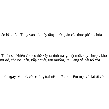
t béo bão hòa. Thay vào đó, hãy tăng cường ăn các thực phẩm chứa
. Thiếu sắt khiến cho cơ thể xảy ra tình trạng mệt mỏi, suy nhược, khó
ịt đỏ, các loại đậu, bắp chuối, rau muống, rau lang và cải bó xôi.
 mỗi ngày. Vì thế, các chàng trai nên thử cho thêm một vài lát ớt vào