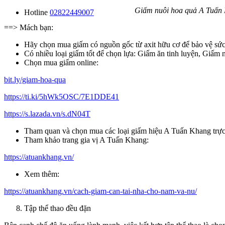
Giấm nuôi hoa quả A Tuấn Kh
Hotline
02822449007
==> Mách bạn:
Hãy chọn mua giấm có nguồn gốc từ axit hữu cơ để bảo vệ sức 
Có nhiều loại giấm tốt để chọn lựa: Giấm ăn tinh luyện, Giấm
Chọn mua giấm online:
bit.ly/giam-hoa-qua
https://ti.ki/5hWk5OSC/7E1DDE41
https://s.lazada.vn/s.dN04T
Tham quan và chọn mua các loại giấm hiệu A Tuấn Khang trực t
Tham khảo trang gia vị A Tuấn Khang:
https://atuankhang.vn/
Xem thêm:
https://atuankhang.vn/cach-giam-can-tai-nha-cho-nam-va-nu/
Tập thể thao đều đặn