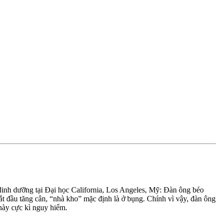
 dinh dưỡng tại Đại học California, Los Angeles, Mỹ: Đàn ông béo
ắt đầu tăng cân, “nhà kho” mặc định là ở bụng. Chính vì vậy, đàn ông
 này cực kì nguy hiểm.