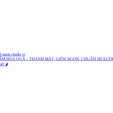
d ngon chuẩn vị
ẤM HOA QUẢ – THANH MÁT, GIÒN NGON, CHUẨN HEALT
! 🌶️