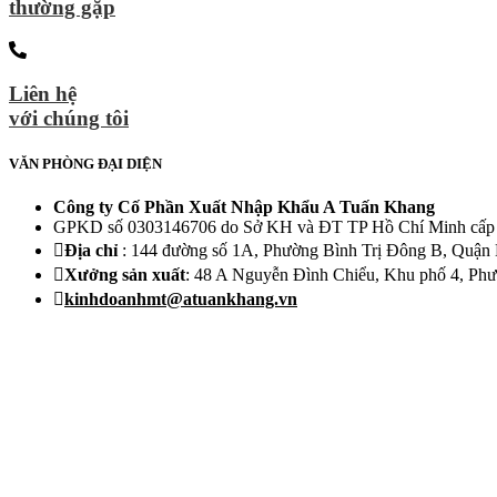
thường gặp
Liên hệ
với chúng tôi
VĂN PHÒNG ĐẠI DIỆN
Công ty Cố Phần Xuất Nhập Khẩu A Tuấn Khang
GPKD số 0303146706 do Sở KH và ĐT TP Hồ Chí Minh cấp 
Địa chỉ
: 144 đường số 1A, Phường Bình Trị Đông B, Quậ
Xưởng sản xuất
: 48 A Nguyễn Đình Chiểu, Khu phố 4, Phườ
kinhdoanhmt@atuankhang.vn