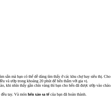
àm sẵn mà bạn có thể dễ dàng tìm thấy ở các khu chợ hay siêu thị. Cho 
u và ướp trong khoảng 20 phút để hến thấm với gia vị.
xào, khi nhìn thấy gần chín vàng thì bạn cho hến đã được ướp vào chảo
ảo đều tay. Và món
hến xào sa tế
của bạn đã hoàn thành.