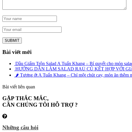
Bài viết mới
Dầu Giấm Trộn Salad A Tuấn Khang – Bí quyết cho món sala
HƯỚNG DẪN LÀM SALAD RAU CỦ KẾT HỢP VỚI GI
🌶️ Tương ớt A Tuấn Khang – Chỉ một chút cay, món ăn thêm mê
Bài viết liên quan
GẶP THẮC MẮC,
CẦN CHÚNG TÔI HỖ TRỢ ?
Những câu hỏi