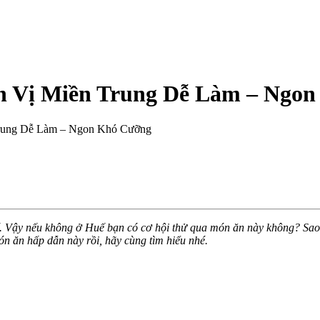
n Vị Miền Trung Dễ Làm – Ngo
rung Dễ Làm – Ngon Khó Cưỡng
ế. Vậy nếu không ở Huế bạn có cơ hội thử qua món ăn này không? S
ón ăn hấp dẫn này rồi, hãy cùng tìm hiểu nhé.