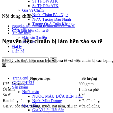
Sa Tế Cay ATK
Sa Tế Dừa ATK
Gia Vị Chấm
Nước Chấm Bào Ngư
Nội dung chính
Nước Tương Đậu Nành
Tương Ớt A Tuấn Khang
Nguyên liệu chuẩn bị làm hến xào sa tế
Cách làm
Cách làm hến xào sa tế
Tin ẩm thực
Đặc sản 3 miền
Nguyên liệu chuẩn bị làm hến xào sa tế
Mẹo vặt
Đại lý
Liên hệ
Bắt tay vào thực hiện món
hến xào sa tế
với việc chuẩn bị các loại n
Trang chủ
Nguyên liệu
Số lượng
GIỚI THIỆU
Hến làm sạch
300 gram
Sản phẩm
Ớt băm
1 thìa cà phê
Nước màu
Sa tế
1 hũ
NƯỚC MÀU DỪA BẾN TRE
Rau húng lủi, hẹ
Vừa đủ dùng
Nước Màu Đường
Gia vị lẩu
Gia vị: bột ngọt, đường, muối, hạt nêm, dầu ăn
Vừa đủ dùng
Gia Vị Lẩu Hải Sản