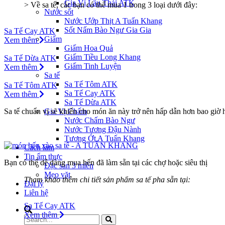
Gia Vị Lẩu Thái ATK
> Về sa tế, các bạn có thể mua 1 trong 3 loại dưới đây:
Nước sốt
Nước Ướp Thịt A Tuấn Khang
Sốt Nấm Bào Ngư Gia Gia
Sa Tế Cay ATK
Giấm
Xem thêm
Giấm Hoa Quả
Giấm Tiều Long Khang
Sa Tế Dừa ATK
Giấm Tinh Luyện
Xem thêm
Sa tế
Sa Tế Tôm ATK
Sa Tế Tôm ATK
Sa Tế Cay ATK
Xem thêm
Sa Tế Dừa ATK
Gia Vị Chấm
Sa tế chuẩn vị sẽ khiến cho món ăn này trở nên hấp dẫn hơn bao giờ 
Nước Chấm Bào Ngư
Nước Tương Đậu Nành
Tương Ớt A Tuấn Khang
Cách làm
Tin ẩm thực
Bạn có thể dễ dàng mua hến đã làm sẵn tại các chợ hoặc siêu thị
Đặc sản 3 miền
Mẹo vặt
Tham khảo thêm chi tiết sản phẩm sa tế pha sẵn tại:
Đại lý
Liên hệ
Sa Tế Cay ATK
Xem thêm