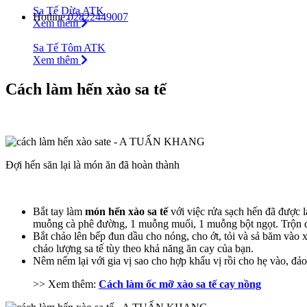
Sa Tế Dừa ATK
Hotline
02822449007
Xem thêm
Sa Tế Tôm ATK
Xem thêm
Cách làm hến xào sa tế
Đợi hến săn lại là món ăn đã hoàn thành
Bắt tay làm
món hến xào sa tế
với việc rửa sạch hến đã được l
muỗng cà phê đường, 1 muỗng muối, 1 muỗng bột ngọt. Trộn đề
Bắt chảo lên bếp đun dầu cho nóng, cho ớt, tỏi và sả băm vào 
chảo lượng sa tế tùy theo khả năng ăn cay của bạn.
Nêm nếm lại với gia vị sao cho hợp khẩu vị rồi cho hẹ vào, đ
>> Xem thêm:
Cách làm ốc mỡ xào sa tế cay nồng