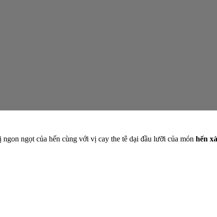
 ngon ngọt của hến cùng với vị cay the tê dại đầu lưỡi của món
hến xà