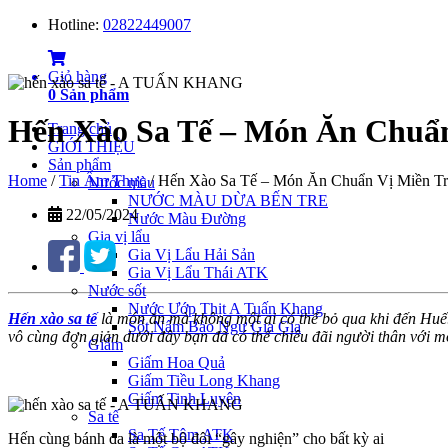
Hotline:
02822449007
Giỏ hàng
0
Sản phẩm
Hến Xào Sa Tế – Món Ăn Chuẩ
Trang chủ
GIỚI THIỆU
Sản phẩm
Home
/
Tin Ẩm Thực
/
Hến Xào Sa Tế – Món Ăn Chuẩn Vị Miền T
Nước màu
NƯỚC MÀU DỪA BẾN TRE
22/05/2024
Nước Màu Đường
Gia vị lẩu
Gia Vị Lẩu Hải Sản
Gia Vị Lẩu Thái ATK
Nước sốt
Nước Ướp Thịt A Tuấn Khang
Hến xào sa tế
là món ăn mà không một ai có thể bỏ qua khi đến Hu
Sốt Nấm Bào Ngư Gia Gia
vô cùng đơn giản dưới đây bạn đã có thể chiêu đãi người thân với m
Giấm
Giấm Hoa Quả
Giấm Tiều Long Khang
Giấm Tinh Luyện
Sa tế
Sa Tế Tôm ATK
Hến cùng bánh đa là một bộ đôi “gây nghiện” cho bất kỳ ai