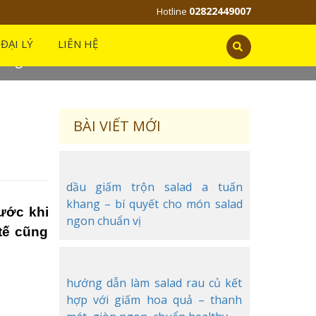
02822449007
Hotline
ĐẠI LÝ
LIÊN HỆ
ường
BÀI VIẾT MỚI
dầu giấm trộn salad a tuấn
khang – bí quyết cho món salad
rước khi
ngon chuẩn vị
tế cũng
hướng dẫn làm salad rau củ kết
hợp với giấm hoa quả – thanh