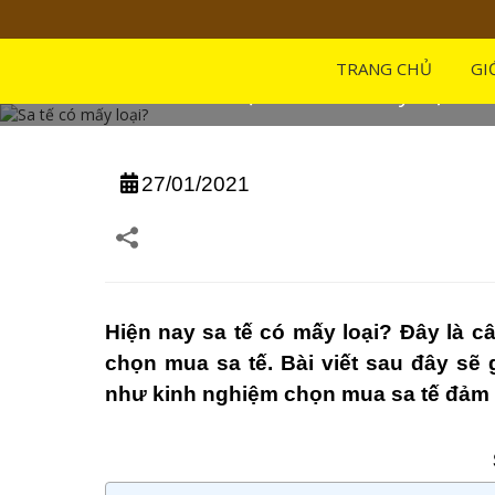
đang có mặt tr
TRANG CHỦ
GI
Home
/
Tin Ẩm Thực
/
Sa tế có mấy loại? – Tì
27/01/2021
Hiện nay sa tế có mấy loại? Đây là 
chọn mua sa tế. Bài viết sau đây sẽ 
như kinh nghiệm chọn mua sa tế đảm b