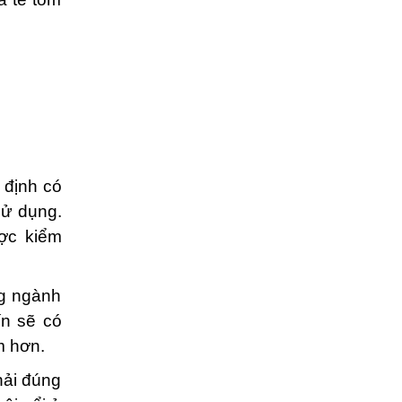
định có
ử dụng.
ợc kiểm
ng ngành
n sẽ có
âm hơn.
ải đúng