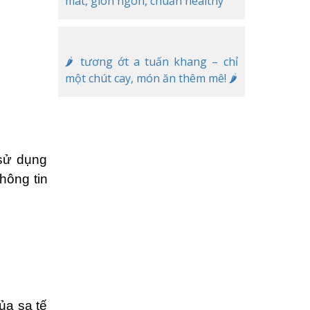
mát, giòn ngon, chuẩn healthy
🌶️ tương ớt a tuấn khang – chỉ
một chút cay, món ăn thêm mê! 🌶️
sử dụng
 thông tin
̉a sa tế