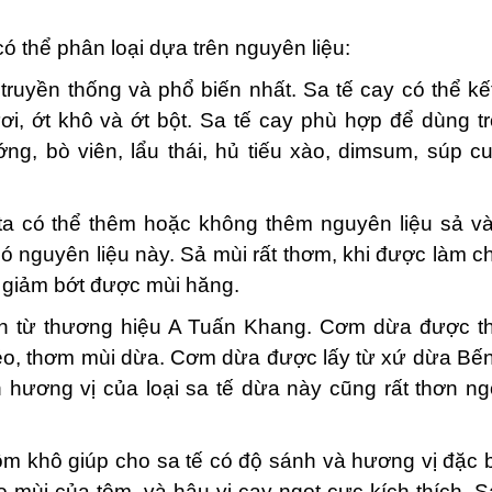
n có thể phân loại dựa trên nguyên liệu:
truyền thống và phổ biến nhất. Sa tế cay có thể kế
i, ớt khô và ớt bột. Sa tế cay phù hợp để dùng t
g, bò viên, lẩu thái, hủ tiếu xào, dimsum, súp c
 ta có thể thêm hoặc không thêm nguyên liệu sả và
́ nguyên liệu này. Sả mùi rất thơm, khi được làm ch
n, giảm bớt được mùi hăng.
t đến từ thương hiệu A Tuấn Khang. Cơm dừa được 
béo, thơm mùi dừa. Cơm dừa được lấy từ xứ dừa Bế
 hương vị của loại sa tế dừa này cũng rất thơn ng
 khô giúp cho sa tế có độ sánh và hương vị đặc b
o mùi của tôm, và hậu vị cay ngọt cực kích thích. 