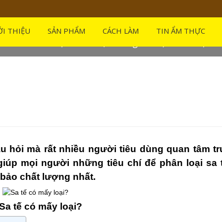
ên thị trường
ỚI THIỆU
SẢN PHẨM
CÁCH LÀM
TIN ẨM THỰC
m hiểu các loại sa tế hiện đang có mặt trên thị tr
câu hỏi mà rất nhiều người tiêu dùng quan tâm t
giúp mọi người những tiêu chí để phân loại sa 
ảo chất lượng nhất.
Sa tế có mấy loại?