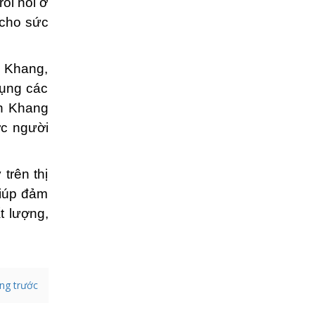
ôi nổi ở
 cho sức
́n Khang,
ụng các
ấn Khang
̣c người
trên thị
iúp đảm
t lượng,
ang trước