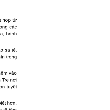
t hợp từ
rong các
ua, bánh
o sa tế.
ín trong
thêm vào
n Tre nơi
on tuyệt
iệt hơn.
Sa tế tôm