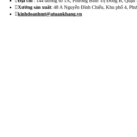
Địa chỉ
: 144 đường số 1A, Phường Bình Trị Đông B, Quậ
Xưởng sản xuất
: 48 A Nguyễn Đình Chiểu, Khu phố 4, Phườ
kinhdoanhmt@atuankhang.vn