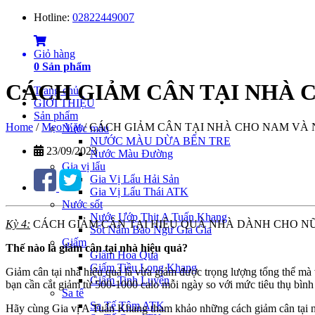
Hotline:
02822449007
Giỏ hàng
0
Sản phẩm
CÁCH GIẢM CÂN TẠI NHÀ C
Trang chủ
GIỚI THIỆU
Sản phẩm
Home
/
Mẹo Vặt
/
CÁCH GIẢM CÂN TẠI NHÀ CHO NAM VÀ N
Nước màu
NƯỚC MÀU DỪA BẾN TRE
23/09/2023
Nước Màu Đường
Gia vị lẩu
Gia Vị Lẩu Hải Sản
Gia Vị Lẩu Thái ATK
Nước sốt
Nước Ướp Thịt A Tuấn Khang
Kỳ 4:
CÁCH GIẢM CÂN TẠI HIỆU QUẢ NHÀ DÀNH CHO N
Sốt Nấm Bào Ngư Gia Gia
Giấm
Thế nào là giảm cân tại nhà hiệu quả?
Giấm Hoa Quả
Giấm Tiều Long Khang
Giảm cân tại nhà hiệu quả là vừa giảm được trọng lượng tổng thể mà
Giấm Tinh Luyện
bạn cần cắt giảm từ 500-1000 calo mỗi ngày so với mức tiêu thụ bình
Sa tế
Sa Tế Tôm ATK
Hãy cùng Gia vị A Tuấn Khang tham khảo những cách giảm cân tại n