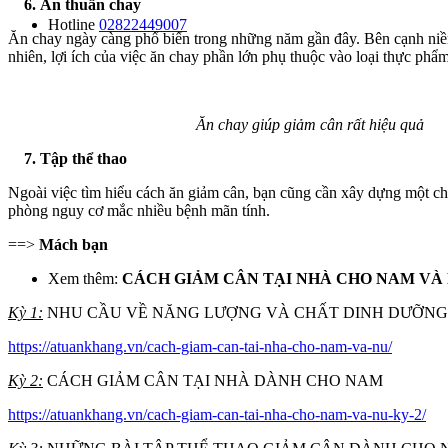
6. Ăn thuần chay
Hotline
02822449007
Ăn chay ngày càng phổ biến trong những năm gần đây. Bên cạnh niềm 
nhiên, lợi ích của việc ăn chay phần lớn phụ thuộc vào loại thực p
Ăn chay giúp giảm cân rất hiệu quả
7. Tập thể thao
Ngoài việc tìm hiểu cách ăn giảm cân, bạn cũng cần xây dựng một chế
phòng nguy cơ mắc nhiều bệnh mãn tính.
==>
Mách bạn
Xem thêm:
CÁCH GIẢM CÂN TẠI NHÀ CHO NAM VÀ
Kỳ 1:
NHU CẦU VỀ NĂNG LƯỢNG VÀ CHẤT DINH DƯỠNG
https://atuankhang.vn/cach-giam-can-tai-nha-cho-nam-va-nu/
Kỳ 2:
CÁCH GIẢM CÂN TẠI NHÀ DÀNH CHO NAM
https://atuankhang.vn/cach-giam-can-tai-nha-cho-nam-va-nu-ky-2/