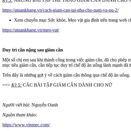
Kỳ 3:
NHỮNG BÀI TẬP THỂ THAO GIẢM CÂN DÀNH CHO
https://atuankhang.vn/cach-giam-can-tai-nha-cho-nam-va-nu-2/
Xem chuyên mục Sức khỏe, Mẹo vặt gia đình trên trang web c
https://atuankhang.vn/meo-vat/
Duy trì cân nặng sau giảm cân
Một số chị em sau khi thành công trong việc giảm cân, đã cho phép m
mục tiêu giảm cân, cần tiếp tục duy trì chế độ ăn uống lành mạnh đã 
Trên đây là những gợi ý về cách giảm cân thông qua chế độ ăn uống. 
==>
Kỳ 5:
CÁC BÀI TẬP GIẢM CÂN DÀNH CHO NỮ
Người viết bài:
Nguyễn Oanh
Nguồn tham khảo:
https://www.vinmec.com/