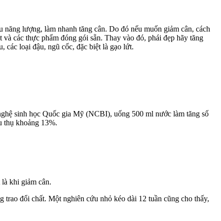
nhiều năng lượng, làm nhanh tăng cân. Do đó nếu muốn giảm cân, cách
ọt và các thực phẩm đóng gói sẵn. Thay vào đó, phái đẹp hãy tăng
 các loại đậu, ngũ cốc, đặc biệt là gạo lứt.
nghệ sinh học Quốc gia Mỹ (NCBI), uống 500 ml nước làm tăng số
êu thụ khoảng 13%.
 là khi giảm cân.
ng trao đổi chất. Một nghiên cứu nhỏ kéo dài 12 tuần cũng cho thấy,