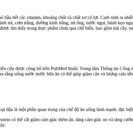
i bỏ hầu hết các vitamin, khoáng chất và chất xơ có lợi. Carb sinh ra 
 bánh mì, cơm trắng, đường kính trắng, mì ống, nước ngọt, bánh kẹo ng
được tìm thấy trong thực phẩm chưa qua chế biến, bao gồm trái cây, rau,
ghiên cứu được công bố trên PubMed thuộc Trung tâm Thông tin Công 
ra rằng uống nước trước bữa ăn có thể giúp giảm cân và lượng calo ti
loại đậu là một phần quan trọng của chế độ ăn uống lành mạnh, đặc biệt
protein có thể cắt giảm cảm giác thèm ăn, tăng cảm giác no và tăng cườ
ày.