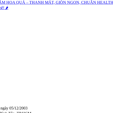
ẤM HOA QUẢ – THANH MÁT, GIÒN NGON, CHUẨN HEALT
! 🌶️
ngày 05/12/2003