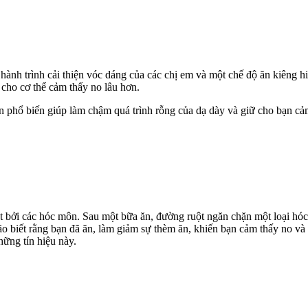
hành trình cải thiện vóc dáng của các chị em và một chế độ ăn kiêng 
 cho cơ thể cảm thấy no lâu hơn.
hổ biến giúp làm chậm quá trình rỗng của dạ dày và giữ cho bạn cảm th
 bởi các hóc môn. Sau một bữa ăn, đường ruột ngăn chặn một loại hóc mô
 biết rằng bạn đã ăn, làm giảm sự thèm ăn, khiến bạn cảm thấy no và 
hững tín hiệu này.