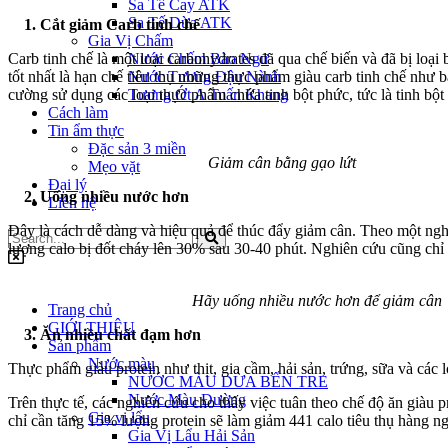
Sa Tế Cay ATK
Sa Tế Dừa ATK
1. Cắt giảm Carb tinh chế
Gia Vị Chấm
Carb tinh chế là một loại carbohydrates đã qua chế biến và đã bị loạ
Nước Chấm Bào Ngư
tốt nhất là hạn chế tiêu thụ những thực phẩm giàu carb tinh chế như
Nước Tương Đậu Nành
cường sử dụng các loại thực phẩm chứa tinh bột phức, tức là tinh bột 
Tương Ớt A Tuấn Khang
Cách làm
Tin ẩm thực
Đặc sản 3 miền
Giảm cân bằng gạo lứt
Mẹo vặt
Đại lý
2. Uống nhiều nước hơn
Liên hệ
Đây là cách dễ dàng và hiệu quả để thúc đẩy giảm cân. Theo một n
lượng calo bị đốt cháy lên 30% sau 30-40 phút. Nghiên cứu cũng chỉ 
Hãy uống nhiều nước hơn để giảm cân
Trang chủ
GIỚI THIỆU
3. Ăn nhiều chất đạm hơn
Sản phẩm
Nước màu
Thực phẩm giàu protein như thịt, gia cầm, hải sản, trứng, sữa và các 
NƯỚC MÀU DỪA BẾN TRE
Nước Màu Đường
Trên thực tế, các nghiên cứu cho thấy việc tuân theo chế độ ăn giàu 
Gia vị lẩu
chỉ cần tăng 15% lượng protein sẽ làm giảm 441 calo tiêu thụ hàng ng
Gia Vị Lẩu Hải Sản