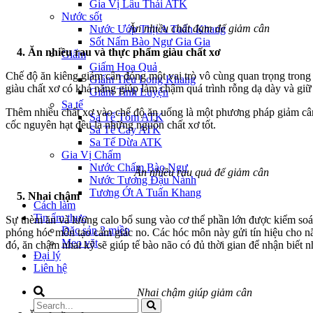
Gia Vị Lẩu Thái ATK
Nước sốt
Ăn nhiều chất đạm để giảm cân
Nước Ướp Thịt A Tuấn Khang
Sốt Nấm Bào Ngư Gia Gia
4. Ăn nhiều rau và thực phẩm giàu chất xơ
Giấm
Giấm Hoa Quả
Chế độ ăn kiêng giảm cân đóng một vai trò vô cùng quan trọng trong 
Giấm Tiều Long Khang
giàu chất xơ có khả năng giúp làm chậm quá trình rỗng dạ dày và giữ
Giấm Tinh Luyện
Sa tế
Thêm nhiều chất xơ vào chế độ ăn uống là một phương pháp giảm cân p
Sa Tế Tôm ATK
cốc nguyên hạt đều là những nguồn chất xơ tốt.
Sa Tế Cay ATK
Sa Tế Dừa ATK
Gia Vị Chấm
Nước Chấm Bào Ngư
Ăn nhiều rau quả để giảm cân
Nước Tương Đậu Nành
Tương Ớt A Tuấn Khang
5. Nhai chậm
Cách làm
Tin ẩm thực
Sự thèm ăn và lượng calo bổ sung vào cơ thể phần lớn được kiểm soát
Đặc sản 3 miền
phóng hóc môn tạo cảm giác no. Các hóc môn này gửi tín hiệu cho não
Mẹo vặt
đó, ăn chậm nhai kỹ sẽ giúp tế bào não có đủ thời gian để nhận biết n
Đại lý
Liên hệ
Nhai chậm giúp giảm cân