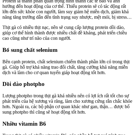
Protein là thành phần quan trọng hình thành các tế bào và ảnh
hưởng đến hoạt động của cơ thể. Thiếu protein sẽ có tác động rất
lớn đển sức khỏe con người, làm suy giảm hệ miễn dịch, giảm khả
năng tăng trưởng dẫn đến tình trạng suy nhược, mệt mỏi, bị stress…
Thịt gà có nhiều thịt nạc, nên sẽ cung cấp lượng protein dồi dào,
giúp cơ thể hình thành được nhiều chất đề kháng, phát triển chiều
cao cũng như trí não của con người.
Bổ sung chất selenium
Bên cạnh protein, chất selenium chiếm thành phần lớn có trong thịt
gà. Giúp hỗ trợ khả năng trao đổi chất, tăng cường khả năng miễn
dịch và làm cho cơ quan tuyến giáp hoạt động tốt hơn.
Dồi dào photpho
Lượng photpho trong thịt gà khá nhiều nên có lợi ích rất tốt cho sự
phát triển của hệ xương và răng, làm cho xương cứng rắn chắc khỏe
hơn. Ngoài ra, các bộ phận cơ quan khác như gan, thận… được bổ
sung photpho thì cũng sẽ hoạt động tốt hơn.
Nhiều vitamin B6