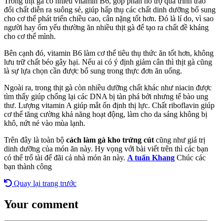
Trong thịt gà có nhiều vitamin B6, góp phần hỗ trợ quá trình trao
đổi chất diễn ra suông sẻ, giúp hấp thụ các chất dinh dưỡng bổ sung
cho cơ thể phát triển chiều cao, cân nặng tốt hơn. Đó là lí do, vì sao
người hay ốm yếu thường ăn nhiều thịt gà để tạo ra chất đề kháng
cho cơ thể mình.
Bên cạnh đó, vitamin B6 làm cơ thể tiêu thụ thức ăn tốt hơn, không
lưu trữ chất béo gây hại. Nếu ai có ý định giảm cân thì thịt gà cũng
là sự lựa chọn cần được bổ sung trong thực đơn ăn uống.
Ngoài ra, trong thịt gà còn nhiều dưỡng chất khác như niacin được
tìm thấy giúp chống lại các DNA bị tàn phá bởi nhưng tế bào ung
thư. Lượng vitamin A giúp mắt ổn định thị lực. Chất riboflavin giúp
cơ thể tăng cường khả năng hoạt động, làm cho da sáng không bị
khô, nứt nẻ vào mùa lạnh.
Trên đây là toàn bộ
cách làm gà kho trứng cút
cũng như giá trị
dinh dưỡng của món ăn này. Hy vọng với bài viết trên thì các bạn
có thể trổ tài để đãi cả nhà món ăn này.
A tuấn Khang
Chúc các
bạn thành công
Quay lại trang trước
Your comment