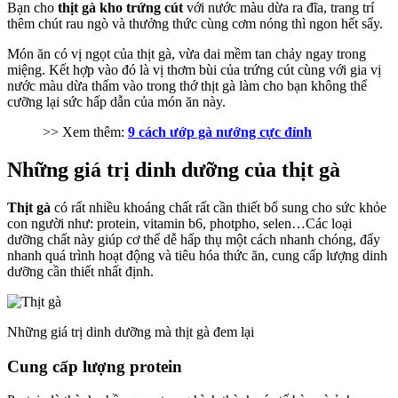
Bạn cho
thịt gà kho trứng cút
với nước màu dừa ra đĩa, trang trí
thêm chút rau ngò và thưởng thức cùng cơm nóng thì ngon hết sẩy.
Món ăn có vị ngọt của thịt gà, vừa dai mềm tan chảy ngay trong
miệng. Kết hợp vào đó là vị thơm bùi của trứng cút cùng với gia vị
nước màu dừa thấm vào trong thớ thịt gà làm cho bạn không thể
cưỡng lại sức hấp dẫn của món ăn này.
>> Xem thêm:
9 cách ướp gà nướng cực đỉnh
Những giá trị dinh dưỡng của thịt gà
Thịt gà
có rất nhiều khoáng chất rất cần thiết bổ sung cho sức khỏe
con người như: protein, vitamin b6, photpho, selen…Các loại
dưỡng chất này giúp cơ thể dễ hấp thụ một cách nhanh chóng, đẩy
nhanh quá trình hoạt động và tiêu hóa thức ăn, cung cấp lượng dinh
dưỡng cần thiết nhất định.
Những giá trị dinh dưỡng mà thịt gà đem lại
Cung cấp lượng protein