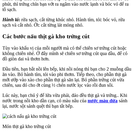
phút, thì trứng chín bạn vớt ra ngâm vào nước lạnh và bóc vỏ để ra
tô sạch.
Hành lá
:
rửa sạch, cắt từng khúc nhỏ. Hành tím, tỏi: bóc vỏ, rửa
sạch và cắt nhỏ. Ớt: cắt từng lát mỏng nhỏ.
Các bước nấu thịt gà kho trứng cút
Tùy vào khẩu vị của mỗi người mà có thể chiên sơ trứng cút hoặc
không chiên nhé. Ở đây mình sẽ chiên sơ trứng cút qua dầu, để có
đồ giòn dai và thơm hơn.
Đầu tiên, bạn bắt nồi lên bếp, khi nồi nóng thì bạn cho 2 muỗng dầu
ăn vào. Bỏ hành tím, tỏi vào phi thơm. Tiếp theo, cho phần thịt gà
mới ướp vào xào cho phần thịt gà săn lại. Bỏ phần trứng cút vừa
chiên, sau đó cho ớt cùng ½ chén nước lọc vào rồi đun sôi.
Lúc này, bạn chú ý để lửa vừa phải, đảo đều thịt gà và trứng.. Khi
nước trong nồi kho dần cạn, có màu nâu của
nước màu dừa
sánh
lại, nước sột sánh quệt thì bạn tắt bếp.
Món thịt gà kho trứng cút