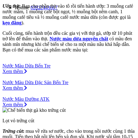
Ướp thịt
:
Bạn cho phần thịt vào tô rồi tiến hành ướp: 3 muỗng café
Hotline
02822449007
nước mắm, 1 muỗng café bột ngọt, ½ muỗng bột nêm canh, 1
muỗng café tiêu và ½ muỗng café nước màu dừa (còn được gọi là
kẹo đắng
).
Cuối cùng, tiến hành trộn đều các gia vị với thịt gà, ướp từ 10 phút
trở lên để thấm vào thịt.
Nước màu dừa nguyên chất
có màu đen
sánh mín nhưng khi chế biến sẽ cho ra một màu nâu khá hấp dẫn.
Bạn có thể mua các sản phẩm nước màu tại:
Nước Màu Dừa Bến Tre
Xem thêm
Nước Màu Dừa Đặc Sản Bến Tre
Xem thêm
Nước Màu Đường ATK
Xem thêm
Lọt vỏ trứng cút
Trứng cút
:
mua về rửa sơ nước, cho vào trong nồi nước cùng 1 thìa
muối. Tiếp theo bắt nồi lên bếp và đun sôi. Khi nước sôi tầm 10-15