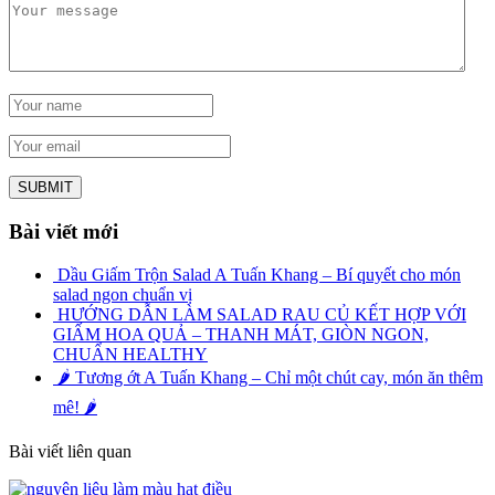
Bài viết mới
Dầu Giấm Trộn Salad A Tuấn Khang – Bí quyết cho món
salad ngon chuẩn vị
HƯỚNG DẪN LÀM SALAD RAU CỦ KẾT HỢP VỚI
GIẤM HOA QUẢ – THANH MÁT, GIÒN NGON,
CHUẨN HEALTHY
🌶️ Tương ớt A Tuấn Khang – Chỉ một chút cay, món ăn thêm
mê! 🌶️
Bài viết liên quan