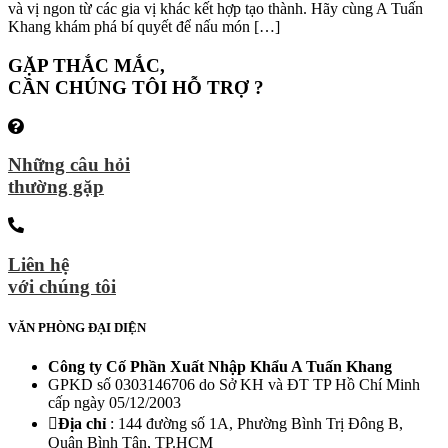
và vị ngon từ các gia vị khác kết hợp tạo thành. Hãy cùng A Tuấn
Khang khám phá bí quyết để nấu món […]
GẶP THẮC MẮC,
CẦN CHÚNG TÔI HỖ TRỢ ?
Những câu hỏi
thường gặp
Liên hệ
với chúng tôi
VĂN PHÒNG ĐẠI DIỆN
Công ty Cố Phần Xuất Nhập Khẩu A Tuấn Khang
GPKD số 0303146706 do Sở KH và ĐT TP Hồ Chí Minh
cấp ngày 05/12/2003
Địa chỉ
: 144 đường số 1A, Phường Bình Trị Đông B,
Quận Bình Tân, TP.HCM