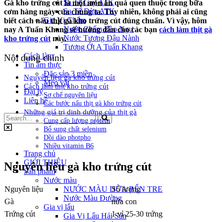
Sa Tế Cay ATK
Gà kho trứng cút là một món ăn quá quen thuộc trong bữa
Sa Tế Dừa ATK
cơm hàng ngày của chúng ta. Tuy nhiên, không phải ai cũng
Gia Vị Chấm
biết cách nấu thịt gà kho trứng cút đúng chuẩn. Vì vậy, hôm
Nước Chấm Bào Ngư
nay A Tuấn Khang sẽ hướng dẫn cho các bạn
cách làm thịt gà
Nước Tương Đậu Nành
kho trứng cút
này.
Tương Ớt A Tuấn Khang
Cách làm
Nội dung chính
Tin ẩm thực
Đặc sản 3 miền
Nguyên liệu gà kho trứng cút
Mẹo vặt
Cách làm thịt kho trứng cút
Đại lý
Sơ chế nguyên liệu
Liên hệ
Các bước nấu thịt gà kho trứng cút
Những giá trị dinh dưỡng của thịt gà
Cung cấp lượng protein
Bổ sung chất selenium
Dồi dào photpho
Nhiều vitamin B6
Trang chủ
GIỚI THIỆU
Nguyên liệu gà kho trứng cút
Sản phẩm
Nước màu
NƯỚC MÀU DỪA BẾN TRE
Nguyên liệu
Số lượng
Nước Màu Đường
Gà
nửa con
Gia vị lẩu
Trứng cút
1 vỉ 25-30 trứng
Gia Vị Lẩu Hải Sản