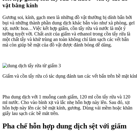
vật bằng kính
Gương soi, kính, gạch men là những đồ vật thường bị dính bẩn bởi
bụi và những thành phần dung dịch khác bắn vào như xà phòng, gel
xịt, nước hoa…Việc kết hợp giấm, cồn tẩy rửa và nước là một ý
tưởng tuyệt vời. Chất axit của giấm và ethanol trong cồn tẩy rửa là
một chất tẩy và khử trùng an toàn không chỉ làm sạch các vết bẩn
mà còn giúp bề mặt của đồ vật được đánh bóng dễ dàng.
Giấm và cồn tẩy rửa có tác dụng đánh tan các vết bẩn trên bề mặt kín
Pha dung dịch với 1 muỗng canh giấm, 120 ml cồn tẩy rửa và 120
ml nước. Cho vào bình xịt và lắc nhẹ hỗn hợp này lên. Sau đó, xịt
hỗn hợp này lên các bề mặt kính, gương. Dùng vải mềm hoặc khăn
giấy lau sạch các bề măt trên.
Pha chế hỗn hợp dung dịch sệt với giấm