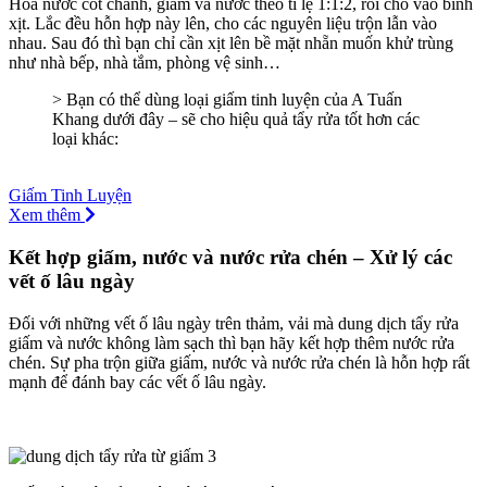
Hòa nước cốt chanh, giấm và nước theo tỉ lệ 1:1:2, rồi cho vào bình
xịt. Lắc đều hỗn hợp này lên, cho các nguyên liệu trộn lẫn vào
nhau. Sau đó thì bạn chỉ cần xịt lên bề mặt nhẵn muốn khử trùng
như nhà bếp, nhà tắm, phòng vệ sinh…
> Bạn có thể dùng loại giấm tinh luyện của A Tuấn
Khang dưới đây – sẽ cho hiệu quả tẩy rửa tốt hơn các
loại khác:
Giấm Tinh Luyện
Xem thêm
Kết hợp giấm, nước và nước rửa chén – Xử lý các
vết ố lâu ngày
Đối với những vết ố lâu ngày trên thảm, vải mà dung dịch tẩy rửa
giấm và nước không làm sạch thì bạn hãy kết hợp thêm nước rửa
chén. Sự pha trộn giữa giấm, nước và nước rửa chén là hỗn hợp rất
mạnh để đánh bay các vết ố lâu ngày.