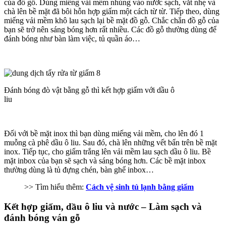
của đồ gỗ. Dùng miếng vải mềm nhúng vào nước sạch, vắt nhẹ và
chà lên bề mặt đã bôi hỗn hợp giấm một cách từ từ. Tiếp theo, dùng
miếng vải mềm khô lau sạch lại bề mặt đồ gỗ. Chắc chắn đồ gỗ của
bạn sẽ trở nên sáng bóng hơn rất nhiều. Các đồ gỗ thường dùng để
đánh bóng như bàn làm việc, tủ quần áo…
Đánh bóng đò vật bằng gỗ thì kết hợp giấm với dầu ô
liu
Đối với bề mặt inox thì bạn dùng miếng vải mềm, cho lên đó 1
muỗng cà phê dầu ô liu. Sau đó, chà lên những vết bẩn trên bề mặt
inox. Tiếp tục, cho giấm trắng lên vải mềm lau sạch dầu ô liu. Bề
mặt inbox của bạn sẽ sạch và sáng bóng hơn. Các bề mặt inbox
thường dùng là tủ đựng chén, bàn ghế inbox…
>> Tìm hiểu thêm:
Cách vệ sinh tủ lạnh bằng giấm
Kết hợp giấm, dầu ô liu và nước – Làm sạch và
đánh bóng ván gỗ