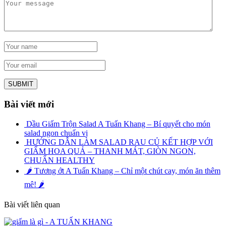
Bài viết mới
Dầu Giấm Trộn Salad A Tuấn Khang – Bí quyết cho món
salad ngon chuẩn vị
HƯỚNG DẪN LÀM SALAD RAU CỦ KẾT HỢP VỚI
GIẤM HOA QUẢ – THANH MÁT, GIÒN NGON,
CHUẨN HEALTHY
🌶️ Tương ớt A Tuấn Khang – Chỉ một chút cay, món ăn thêm
mê! 🌶️
Bài viết liên quan