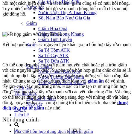
Gia Vị Lẩu Thái ATK
hôi một cách hiệu quả. Và tất nhiên, giấm cũng sẽ có mùi hôi nồng.
Nước sốt
Tuy nhiên, những mùi hôi đó sẽ nhanh chóng biến mất chỉ sau một
Nước Ướp Thịt A Tuấn Khang
giờ đồng hồ.
Sốt Nấm Bào Ngư Gia Gia
Giấm
Giấm Hoa Quả
Giấm Tiều Long Khang
Giấm Tinh Luyện
Kết hợp giấm với các nguyên liệu khác tạo ra hỗn hợp tẩy rửa mạnh
Sa tế
Sa Tế Tôm ATK
Sa Tế Cay ATK
Sa Tế Dừa ATK
Có thể dọn dẹp nhà cửa với giấm nguyên chất hoặc pha trộn giấm
Gia Vị Chấm
với các nguyên liệu khác. Sự pha trộn hỗn hợp giấm chắc chắn sẽ là
Nước Chấm Bào Ngư
một dung dịch tẩy rửa cực mạnh đánh bay những vết bẩn cứng đầu
Nước Tương Đậu Nành
nhất. Chúng ta có thể tạo dung dịch lỏng với
giấm ăn
để vệ sinh,
Tương Ớt A Tuấn Khang
tẩy rửa các vật dụng trong nhà. Hoặc có thể tạo ra những hỗn hợp
Cách làm
đặc để có tính chất tẩy rửa mạnh với các vết bẩn cứng đầu. Và cũng
Tin ẩm thực
có thể tạo ra dung dịch đánh bóng sáng đẹp với những đồ vật bằng
Đặc sản 3 miền
đồng, bạc, kim loại…. cùng chúng tôi tìm hiểu cách pha chế
dung
Mẹo vặt
dịch tẩy rửa từ giấm
này nhé!
Đại lý
Liên hệ
Nội dung chính
Pha chế hỗn hợp dung dịch lỏng với giấm