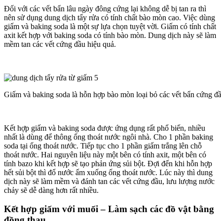
Đối với các vết bẩn lâu ngày đông cứng lại không dễ bị tan ra thì
nên sử dụng dung dịch tẩy rửa có tính chất bào mòn cao. Việc dùng
giấm và baking soda là một sự lựa chọn tuyệt vời. Giấm có tính chất
axit kết hợp với baking soda có tính bào mòn. Dung dịch này sẽ làm
mềm tan các vết cứng đầu hiệu quả.
Giấm và baking soda là hỗn hợp bào mòn loại bỏ các vết bẩn cứng đ
Kết hợp giấm và baking soda được ứng dụng rất phổ biến, nhiều
nhất là dùng để thông ống thoát nước ngôi nhà. Cho 1 phần baking
soda tại ống thoát nước. Tiếp tục cho 1 phần giấm trắng lên chỗ
thoát nước. Hai nguyên liệu này một bên có tính axit, một bên có
tính bazo khi kết hợp sẽ tạo phản ứng sủi bột. Đợi đến khi hỗn hợp
hết sủi bột thì đổ nước ấm xuống ống thoát nước. Lúc này thì dung
dịch này sẽ làm mềm và đánh tan các vết cứng đầu, lưu lượng nước
chảy sẽ dễ dàng hơn rất nhiều.
Kết hợp giấm với muối – Làm sạch các đồ vật bằng
đồng thau