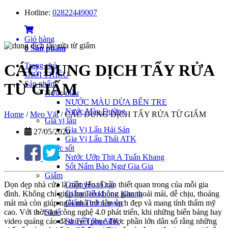
Hotline:
02822449007
Giỏ hàng
0
Sản phẩm
Trang chủ
CÁC DUNG DỊCH TẨY RỬA
GIỚI THIỆU
Sản phẩm
TỪ GIẤM
Nước màu
NƯỚC MÀU DỪA BẾN TRE
Nước Màu Đường
Home
/
Mẹo Vặt
/
CÁC DUNG DỊCH TẨY RỬA TỪ GIẤM
Gia vị lẩu
Gia Vị Lẩu Hải Sản
27/05/2020
Gia Vị Lẩu Thái ATK
Nước sốt
Nước Ướp Thịt A Tuấn Khang
Sốt Nấm Bào Ngư Gia Gia
Giấm
Dọn dẹp nhà cửa là một yếu tố cần thiết quan trong của mỗi gia
Giấm Hoa Quả
đình. Không chỉ giúp bạn có không gian thoải mái, dễ chịu, thoáng
Giấm Tiều Long Khang
mát mà còn giúp ngôi nhà trở nên sạch đẹp và mang tính thẩm mỹ
Giấm Tinh Luyện
cao. Với thời đại công nghệ 4.0 phát triển, khi những biển bảng hay
Sa tế
video quảng cáo đã thuyết phục được phần lớn dân số rằng những
Sa Tế Tôm ATK