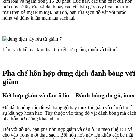
kim loại và ngâm trong 15-20 phút. Lúc này, các tính chất của hỗn
hợp này sẽ tẩy rửa và đánh bay các vết bẩn gây oxy hóa làm xỉn
màu trên bề mặt kim loại. Sau đó, bạn rửa sạch đồ vật với nước
nóng và dùng khăn mềm lau sạch lại.
Làm sạch bề mặt kim loại thì kết hợp giấm, muối và bột mì
Pha chế hỗn hợp dung dịch đánh bóng với
giấm
Kết hợp giấm và dầu ô liu – Đánh bóng đồ gỗ, inox
Để đánh bóng các đồ vật bằng gỗ hay inox thì giấm và dầu ô liu là
sự kết hợp hoàn hảo. Tùy thuộc vào từng đồ vật đánh bóng mà cách
pha hỗn hợp cũng khác nhau.
Đối với đồ gỗ, bạn pha hỗn hợp giấm và dầu ô liu theo tỉ lệ 1: 1 và
cho vào trong một thau sạch. Bôi hỗn hợp này lên khắp các bề mặt