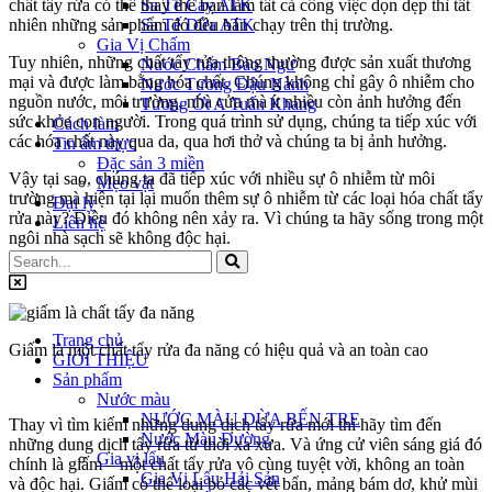
chất tẩy rửa có thể thay thế bạn làm tất cả công việc dọn dẹp thì tất
Sa Tế Cay ATK
nhiên những sản phẩm đó đều bán chạy trên thị trường.
Sa Tế Dừa ATK
Gia Vị Chấm
Tuy nhiên, những chất tẩy rửa thông thường được sản xuất thương
Nước Chấm Bào Ngư
mại và được làm bằng hóa chất. Chúng không chỉ gây ô nhiễm cho
Nước Tương Đậu Nành
nguồn nước, môi trường, nhà cửa mà ít nhiều còn ảnh hưởng đến
Tương Ớt A Tuấn Khang
sức khỏe con người. Trong quá trình sử dụng, chúng ta tiếp xúc với
Cách làm
các hóa chất này qua da, qua hơi thở và chúng ta bị ảnh hưởng.
Tin ẩm thực
Đặc sản 3 miền
Vậy tại sao, chúng ta đã tiếp xúc với nhiều sự ô nhiễm từ môi
Mẹo vặt
trường mà hiện tại lại muốn thêm sự ô nhiễm từ các loại hóa chất tẩy
Đại lý
rửa này? Điều đó không nên xảy ra. Vì chúng ta hãy sống trong một
Liên hệ
ngôi nhà sạch sẽ không độc hại.
Trang chủ
Giấm là một chất tẩy rửa đa năng có hiệu quả và an toàn cao
GIỚI THIỆU
Sản phẩm
Nước màu
NƯỚC MÀU DỪA BẾN TRE
Thay vì tìm kiếm những dung dịch tẩy rửa mới thì hãy tìm đến
Nước Màu Đường
những dung dịch tẩy rửa từ thời xa xưa. Và ứng cử viên sáng giá đó
Gia vị lẩu
chính là giấm – một chất tẩy rửa vô cùng tuyệt vời, không an toàn
Gia Vị Lẩu Hải Sản
và độc hại. Giấm có thể loại bỏ các vết bẩn, mảng bám dơ, khử mùi