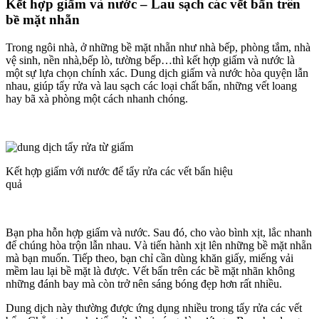
Kết hợp giấm và nước – Lau sạch các vết bẩn trên
bề mặt nhẵn
Trong ngôi nhà, ở những bề mặt nhẵn như nhà bếp, phòng tắm, nhà
vệ sinh, nền nhà,bếp lò, tường bếp…thì kết hợp giấm và nước là
một sự lựa chọn chính xác. Dung dịch giấm và nước hòa quyện lẫn
nhau, giúp tẩy rửa và lau sạch các loại chất bẩn, những vết loang
hay bã xà phòng một cách nhanh chóng.
Kết hợp giấm với nước để tẩy rửa các vết bẩn hiệu
quả
Bạn pha hỗn hợp giấm và nước. Sau đó, cho vào bình xịt, lắc nhanh
để chúng hòa trộn lẫn nhau. Và tiến hành xịt lên những bề mặt nhẵn
mà bạn muốn. Tiếp theo, bạn chỉ cần dùng khăn giấy, miếng vải
mềm lau lại bề mặt là được. Vết bẩn trên các bề mặt nhãn không
những đánh bay mà còn trở nên sáng bóng đẹp hơn rất nhiều.
Dung dịch này thường được ứng dụng nhiều trong tẩy rửa các vết