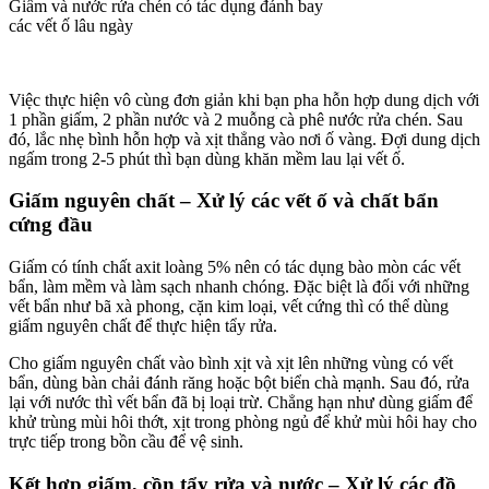
Giấm và nước rửa chén có tác dụng đánh bay
các vết ố lâu ngày
Việc thực hiện vô cùng đơn giản khi bạn pha hỗn hợp dung dịch với
1 phần giấm, 2 phần nước và 2 muỗng cà phê nước rửa chén. Sau
đó, lắc nhẹ bình hỗn hợp và xịt thẳng vào nơi ố vàng. Đợi dung dịch
ngấm trong 2-5 phút thì bạn dùng khăn mềm lau lại vết ố.
Giấm nguyên chất – Xử lý các vết ố và chất bẩn
cứng đầu
Giấm có tính chất axit loàng 5% nên có tác dụng bào mòn các vết
bẩn, làm mềm và làm sạch nhanh chóng. Đặc biệt là đối với những
vết bẩn như bã xà phong, cặn kim loại, vết cứng thì có thể dùng
giấm nguyên chất để thực hiện tẩy rửa.
Cho giấm nguyên chất vào bình xịt và xịt lên những vùng có vết
bẩn, dùng bàn chải đánh răng hoặc bột biển chà mạnh. Sau đó, rửa
lại với nước thì vết bẩn đã bị loại trừ. Chẳng hạn như dùng giấm để
khử trùng mùi hôi thớt, xịt trong phòng ngủ để khử mùi hôi hay cho
trực tiếp trong bồn cầu để vệ sinh.
Kết hợp giấm, cồn tẩy rửa và nước – Xử lý các đồ