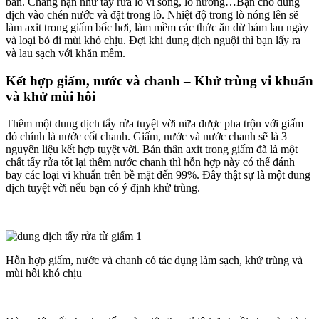
bẩn. Chẳng hạn như tẩy rửa lò vi sóng, lò nướng…Bạn cho dung
dịch vào chén nước và đặt trong lò. Nhiệt độ trong lò nóng lên sẽ
làm axit trong giấm bốc hơi, làm mềm các thức ăn dừ bám lau ngày
và loại bỏ đi mùi khó chịu. Đợi khi dung dịch nguội thì bạn lấy ra
và lau sạch với khăn mềm.
Kết hợp giấm, nước và chanh – Khử trùng vi khuẩn
và khử mùi hôi
Thêm một dung dịch tẩy rửa tuyệt vời nữa được pha trộn với giấm –
đó chính là nước cốt chanh. Giấm, nước và nước chanh sẽ là 3
nguyên liệu kết hợp tuyệt vời. Bản thân axit trong giấm đã là một
chất tẩy rửa tốt lại thêm nước chanh thì hỗn hợp này có thể đánh
bay các loại vi khuẩn trên bề mặt đến 99%. Đây thật sự là một dung
dịch tuyệt vời nếu bạn có ý định khử trùng.
Hỗn hợp giấm, nước và chanh có tác dụng làm sạch, khử trùng và
mùi hôi khó chịu