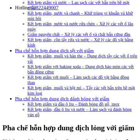
Kết hợp giấm và nước – Lau sạch các vết bẩn trên bề mặt
Hotline
02822449007
nhẵn
Kết hợp giấm, nước và chanh – Khử trùng vi khuẩn và khử
mùi hôi
Kết hợp giấm, nước và nước rửa chén – Xử lý các vết ố lâu
ngày
Giấm nguyên chất – Xử lý các vết ố và chất bẩn cứng đầu
Kết hợp giấm, cồn tẩy rửa và nước – Xử lý các đồ vật bằng
kính
Pha chế hỗn hợp dung dịch sệt với giấm
Kết hợp giấm, muối và hàn the – Dung dịch tẩy các vết ố trên
vải
Kết hợp giấm với baking soda – Dung dịch bào mòn các vết
bẩn đông cứng
Kết hợp giấm với muối – Làm sạch các đồ vật bằng đồng
thau
Kết hợp giấm, muối và bột mì – Tẩy các vết bẩn trên bề mặt
kim loại
Pha chế hỗn hợp dung dịch đánh bóng với giấm
Kết hợp giấm và dầu ô liu – Đánh bóng đồ gỗ, inox
Kết hợp giấm, dầu ô liu và nước – Làm sạch và đánh bóng
ván gỗ
Pha chế hỗn hợp dung dịch lỏng với giấm