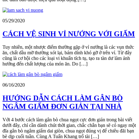
05/29/2020
CÁCH VỆ SINH VỈ NƯỚNG VỚI GIẤM
Tuy nhiên, một nhược điểm thường gặp ở vỉ nướng là các vụn thức
ăn, chất dầu mỡ thường xót lại, bám dính khó gỡ ở trên vỉ. Từ đây
cũng là cơ hội cho các loại vi khuẩn tích tụ, tạo ra tàn dư làm ảnh
hưởng đến chất lượng của món ăn. Do […]
06/16/2020
HƯỚNG DẪN CÁCH LÀM GÂN BÒ
NGÂM GIẤM ĐƠN GIẢN TẠI NHÀ
Với 4 bước cách làm gân bò chua ngọt cực đơn giản trong bài viết
dưới đây, chỉ cần dành chút thời gian, chắc chắn bạn sẽ có ngay một
đĩa gân bò ngâm giấm dai giòn, chua ngọt đúng vị để chiêu đãi bạn
bè dịp cuối tuần. Cùng A Tuấn Khang trổ tài […]