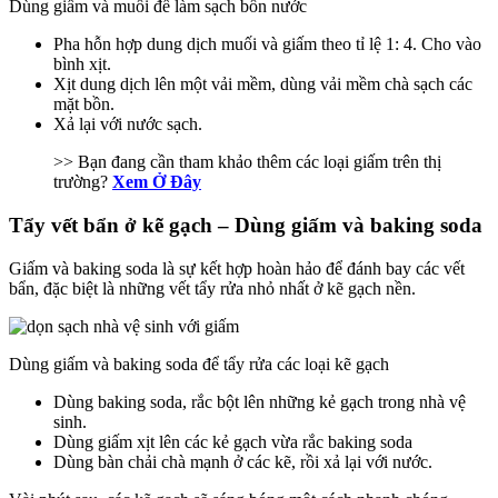
Dùng giấm và muối để làm sạch bồn nước
Pha hỗn hợp dung dịch muối và giấm theo tỉ lệ 1: 4. Cho vào
bình xịt.
Xịt dung dịch lên một vải mềm, dùng vải mềm chà sạch các
mặt bồn.
Xả lại với nước sạch.
>> Bạn đang cần tham khảo thêm các loại giấm trên thị
trường?
Xem Ở Đây
Tẩy vết bẩn ở kẽ gạch – Dùng giấm và baking soda
Giấm và baking soda là sự kết hợp hoàn hảo để đánh bay các vết
bẩn, đặc biệt là những vết tẩy rửa nhỏ nhất ở kẽ gạch nền.
Dùng giấm và baking soda để tẩy rửa các loại kẽ gạch
Dùng baking soda, rắc bột lên những kẻ gạch trong nhà vệ
sinh.
Dùng giấm xịt lên các kẻ gạch vừa rắc baking soda
Dùng bàn chải chà mạnh ở các kẽ, rồi xả lại với nước.