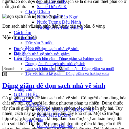
người.Do đó, dọn dẹp nhà vệ sinh sạch sẽ là điều cần thiết phải có ở
Sa Tế Cay ATK
mỗi gia đình.
Sa Tế Dừa ATK
Gia Vị Chấm
Nước Chấm Bào Ngư
Nước Tương Đậu Nành
Dọn sạch nhà vệ sinh giúp đánh bay các vết bẩn, ổ vàng
Tương Ớt A Tuấn Khang
Cách làm
Nội dung chính
Tin ẩm thực
Đặc sản 3 miền
Mẹo vặt
Dùng giấm để dọn sạch nhà vệ sinh
Đại lý
Dọn sạch nhà vệ sinh với giấm
Liên hệ
Làm sạch bồn cầu – Dùng giấm và baking soda
Dùng giấm làm sạch nền nhà vệ sinh
Làm sạch bồn tắm, bồn rửa mặt – Dùng giấm và muối
Tẩy vết bẩn ở kẽ gạch – Dùng giấm và baking soda
Dùng giấm để dọn sạch nhà vệ sinh
Trang chủ
GIỚI THIỆU
Có rất nhiều cách để làm sạch nhà vệ sinh. Có người chọn dùng hóa
Sản phẩm
chất tẩy rửa, có người lại dùng phương pháp tự nhiên. Dùng thuốc
Nước màu
tẩy rửa sẽ giúp bạn loại bỏ nhanh chóng các chất bẩn gây hại. Tuy
NƯỚC MÀU DỪA BẾN TRE
nhiên, cách này sẽ đọng lại mùi tẩy gây khó chịu. Một số trường
Nước Màu Đường
hợp sẽ gây kích ứng da, không đảm bảo được sự an toàn tuyệt đối
Gia vị lẩu
cho sức khỏe. Do đó, để phòng tránh những điều không cần thiết
Gia Vị Lẩu Hải Sản
xảy ra, họ chọn phương pháp tự nhiên để tẩy rửa. Đó là dùng giấm.