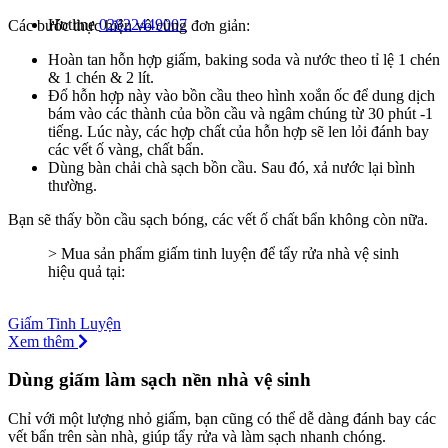
Hotline
02822449007
Các bước thực hiện vô cùng đơn giản:
Hoàn tan hỗn hợp giấm, baking soda và nước theo tỉ lệ 1 chén
& 1 chén & 2 lít.
Đổ hỗn hợp này vào bồn cầu theo hình xoắn ốc để dung dịch
bám vào các thành của bồn cầu và ngâm chúng từ 30 phút -1
tiếng. Lúc này, các hợp chất của hỗn hợp sẽ len lỏi đánh bay
các vết ố vàng, chất bẩn.
Dùng bàn chải chà sạch bồn cầu. Sau đó, xả nước lại bình
thường.
Bạn sẽ thấy bồn cầu sạch bóng, các vết ố chất bẩn không còn nữa.
> Mua sản phẩm giấm tinh luyện để tẩy rửa nhà vệ sinh
hiệu quả tại:
Giấm Tinh Luyện
Xem thêm
Dùng giấm làm sạch nền nhà vệ sinh
Chỉ với một lượng nhỏ giấm, bạn cũng có thể dễ dàng đánh bay các
vết bẩn trên sàn nhà, giúp tẩy rửa và làm sạch nhanh chóng.