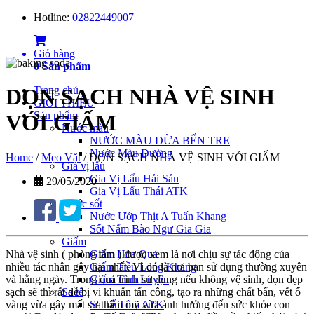
Hotline:
02822449007
Giỏ hàng
0
Sản phẩm
Trang chủ
DỌN SẠCH NHÀ VỆ SINH
GIỚI THIỆU
Sản phẩm
VỚI GIẤM
Nước màu
NƯỚC MÀU DỪA BẾN TRE
Nước Màu Đường
Home
/
Mẹo Vặt
/
DỌN SẠCH NHÀ VỆ SINH VỚI GIẤM
Gia vị lẩu
Gia Vị Lẩu Hải Sản
29/05/2020
Gia Vị Lẩu Thái ATK
Nước sốt
Nước Ướp Thịt A Tuấn Khang
Sốt Nấm Bào Ngư Gia Gia
Giấm
Nhà vệ sinh ( phòng tắm ) được xem là nơi chịu sự tác động của
Giấm Hoa Quả
nhiều tác nhân gây hại nhất. Vì đó là nơi bạn sử dụng thường xuyên
Giấm Tiều Long Khang
và hằng ngày. Trong quá trình sử dụng nếu không vệ sinh, dọn dẹp
Giấm Tinh Luyện
sạch sẽ thì rất dễ bị vi khuẩn tấn công, tạo ra những chất bẩn, vết ố
Sa tế
vàng vừa gây mất sự thẩm mỹ vừa ảnh hưởng đến sức khỏe con
Sa Tế Tôm ATK