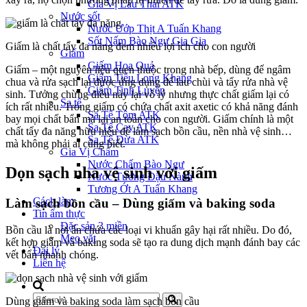
Gia Vị Lẩu Thái ATK
Nước sốt
Nước Ướp Thịt A Tuấn Khang
Sốt Nấm Bào Ngư Gia Gia
Giấm là chất tẩy đa năng đem nhiều lợi ích cho con người
Giấm
Giấm Hoa Quả
Giấm – một nguyên liệu quen thuộc trong nhà bếp, dùng để ngâm
Giấm Tiều Long Khang
chua và rửa sạch lại được ứng dụng để lau chùi và tẩy rửa nhà vệ
Giấm Tinh Luyện
sinh. Tưởng chừng điều này lại vô lý nhưng thực chất giấm lại có
Sa tế
ích rất nhiều. Trong giấm có chứa chất axit axetic có khả năng đánh
Sa Tế Tôm ATK
bay mọi chất bẩn mà lại an toàn cho con người. Giấm chính là một
Sa Tế Cay ATK
chất tẩy đa năng hữu hiệu để làm sạch bồn cầu, nền nhà vệ sinh…
Sa Tế Dừa ATK
mà không phải ai cũng biết.
Gia Vị Chấm
Nước Chấm Bào Ngư
Dọn sạch nhà vệ sinh với giấm
Nước Tương Đậu Nành
Tương Ớt A Tuấn Khang
Cách làm
Làm sạch bồn cầu – Dùng giấm và baking soda
Tin ẩm thực
Đặc sản 3 miền
Bồn cầu là nơi ẩn chứa các loại vi khuẩn gây hại rất nhiều. Do đó,
Mẹo vặt
kết hợp giấm và baking soda sẽ tạo ra dung dịch mạnh đánh bay các
Đại lý
vết bẩn nhanh chóng.
Liên hệ
Dùng giấm và baking soda làm sạch bồn cầu