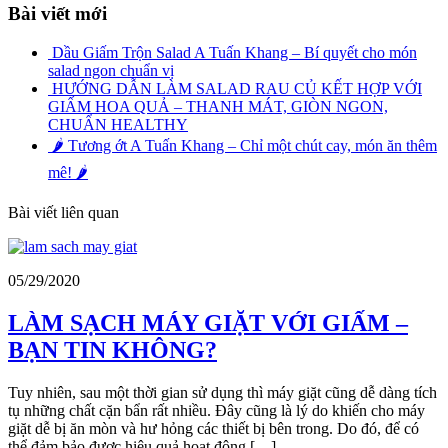
Bài viết mới
Dầu Giấm Trộn Salad A Tuấn Khang – Bí quyết cho món
salad ngon chuẩn vị
HƯỚNG DẪN LÀM SALAD RAU CỦ KẾT HỢP VỚI
GIẤM HOA QUẢ – THANH MÁT, GIÒN NGON,
CHUẨN HEALTHY
🌶️ Tương ớt A Tuấn Khang – Chỉ một chút cay, món ăn thêm
mê! 🌶️
Bài viết liên quan
05/29/2020
LÀM SẠCH MÁY GIẶT VỚI GIẤM –
BẠN TIN KHÔNG?
Tuy nhiên, sau một thời gian sử dụng thì máy giặt cũng dễ dàng tích
tụ những chất cặn bẩn rất nhiều. Đây cũng là lý do khiến cho máy
giặt dễ bị ăn mòn và hư hỏng các thiết bị bên trong. Do đó, để có
thể đảm bảo được hiệu quả hoạt động […]