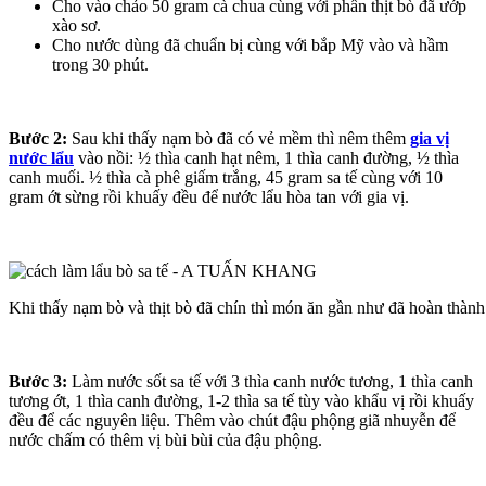
Cho vào chảo 50 gram cà chua cùng với phần thịt bò đã ướp
xào sơ.
Cho nước dùng đã chuẩn bị cùng với bắp Mỹ vào và hầm
trong 30 phút.
Bước 2:
Sau khi thấy nạm bò đã có vẻ mềm thì nêm thêm
gia vị
nước lẩu
vào nồi: ½ thìa canh hạt nêm, 1 thìa canh đường, ½ thìa
canh muối. ½ thìa cà phê giấm trắng, 45 gram sa tế cùng với 10
gram ớt sừng rồi khuấy đều để nước lẩu hòa tan với gia vị.
Khi thấy nạm bò và thịt bò đã chín thì món ăn gần như đã hoàn thành
Bước 3:
Làm nước sốt sa tế với 3 thìa canh nước tương, 1 thìa canh
tương ớt, 1 thìa canh đường, 1-2 thìa sa tế tùy vào khẩu vị rồi khuấy
đều để các nguyên liệu. Thêm vào chút đậu phộng giã nhuyễn để
nước chấm có thêm vị bùi bùi của đậu phộng.