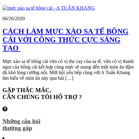
06/26/2020
CÁCH LÀM MỰC XÀO SA TẾ BÔNG
CẢI VỚI CÔNG THỨC CỰC SÁNG
TẠO
Mực xào sa tế bông cải vừa có vị the cay của sa tế, vừa có vị thanh
ngọt của bông cải kết hợp cùng mực sẽ mang đến một món ăn đậm
đà khó lòng cưỡng nổi. Mời hội yêu bếp cùng với A Tuấn Khang
tìm hiểu về món ăn này qua bài […]
GẶP THẮC MẮC,
CẦN CHÚNG TÔI HỖ TRỢ ?
Những câu hỏi
thường gặp