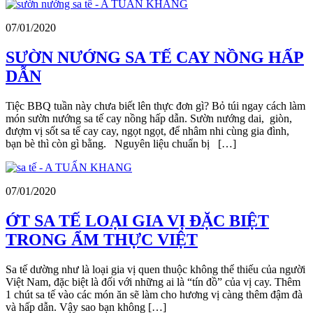
07/01/2020
SƯỜN NƯỚNG SA TẾ CAY NỒNG HẤP
DẪN
Tiệc BBQ tuần này chưa biết lên thực đơn gì? Bỏ túi ngay cách làm
món sườn nướng sa tế cay nồng hấp dẫn. Sườn nướng dai, giòn,
đượm vị sốt sa tế cay cay, ngọt ngọt, để nhâm nhi cùng gia đình,
bạn bè thì còn gì bằng. Nguyên liệu chuẩn bị […]
07/01/2020
ỚT SA TẾ LOẠI GIA VỊ ĐẶC BIỆT
TRONG ẨM THỰC VIỆT
Sa tế dường như là loại gia vị quen thuộc không thể thiếu của người
Việt Nam, đặc biệt là đối với những ai là “tín đồ” của vị cay. Thêm
1 chút sa tế vào các món ăn sẽ làm cho hương vị càng thêm đậm đà
và hấp dẫn. Vậy sao bạn không […]