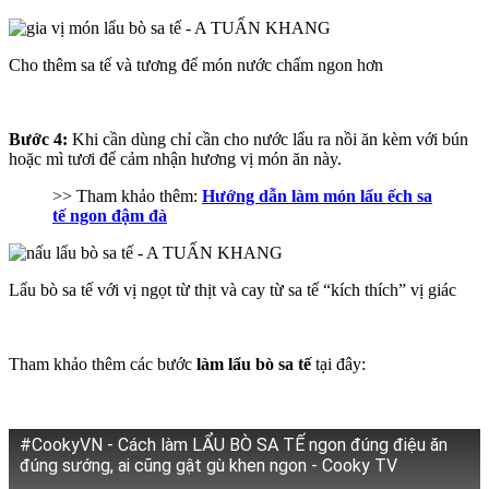
Cho thêm sa tế và tương để món nước chấm ngon hơn
Bước 4:
Khi cần dùng chỉ cần cho nước lẩu ra nồi ăn kèm với bún
hoặc mì tươi để cảm nhận hương vị món ăn này.
>> Tham khảo thêm:
Hướng dẫn làm món lẩu ếch sa
tế ngon đậm đà
Lẩu bò sa tế với vị ngọt từ thịt và cay từ sa tế “kích thích” vị giác
Tham khảo thêm các bước
làm lẩu bò sa tế
tại đây:
#CookyVN - Cách làm LẨU BÒ SA TẾ ngon đúng điệu ăn
đúng sướng, ai cũng gật gù khen ngon - Cooky TV