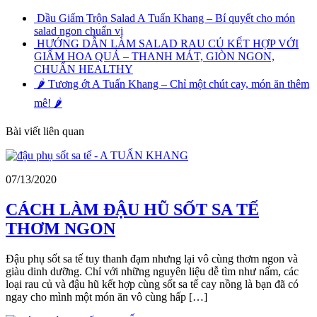
Dầu Giấm Trộn Salad A Tuấn Khang – Bí quyết cho món
salad ngon chuẩn vị
HƯỚNG DẪN LÀM SALAD RAU CỦ KẾT HỢP VỚI
GIẤM HOA QUẢ – THANH MÁT, GIÒN NGON,
CHUẨN HEALTHY
🌶️ Tương ớt A Tuấn Khang – Chỉ một chút cay, món ăn thêm
mê! 🌶️
Bài viết liên quan
07/13/2020
CÁCH LÀM ĐẬU HŨ SỐT SA TẾ
THƠM NGON
Đậu phụ sốt sa tế tuy thanh đạm nhưng lại vô cùng thơm ngon và
giàu dinh dưỡng. Chỉ với những nguyên liệu dễ tìm như nấm, các
loại rau củ và đậu hũ kết hợp cùng sốt sa tế cay nồng là bạn đã có
ngay cho mình một món ăn vô cùng hấp […]