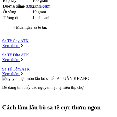
Bắp Mỹ
100 gram
Đường trắng
2 thìa canh
Hotline
02822449007
Ớt sừng
10 gram
Tương ớt
1 thìa canh
> Mua ngay sa tế tại:
Sa Tế Cay ATK
Xem thêm
Sa Tế Dừa ATK
Xem thêm
Sa Tế Tôm ATK
Xem thêm
Dễ dàng tìm thấy các nguyên liệu tại siêu thị, chợ
Cách làm lẩu bò sa tế cực thơm ngon