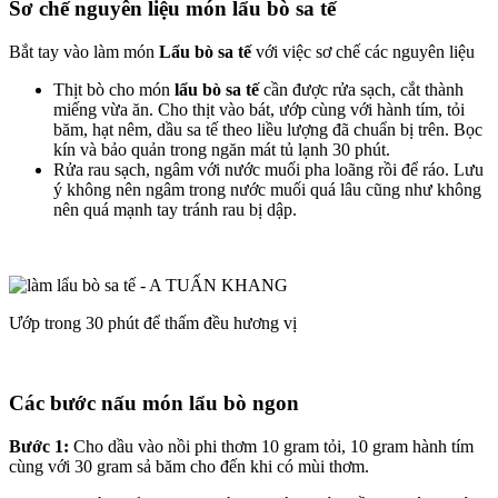
Sơ chế nguyên liệu món lẩu bò sa tế
Bắt tay vào làm món
Lẩu bò sa tế
với việc sơ chế các nguyên liệu
Thịt bò cho món
lẩu bò sa tế
cần được rửa sạch, cắt thành
miếng vừa ăn. Cho thịt vào bát, ướp cùng với hành tím, tỏi
băm, hạt nêm, dầu sa tế theo liều lượng đã chuẩn bị trên. Bọc
kín và bảo quản trong ngăn mát tủ lạnh 30 phút.
Rửa rau sạch, ngâm với nước muối pha loãng rồi để ráo. Lưu
ý không nên ngâm trong nước muối quá lâu cũng như không
nên quá mạnh tay tránh rau bị dập.
Ướp trong 30 phút để thấm đều hương vị
Các bước nấu món lẩu bò ngon
Bước 1:
Cho dầu vào nồi phi thơm 10 gram tỏi, 10 gram hành tím
cùng với 30 gram sả băm cho đến khi có mùi thơm.