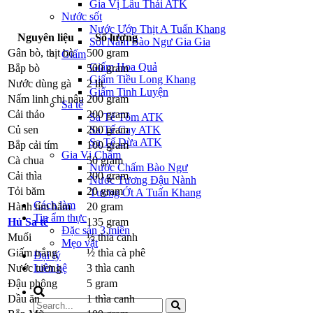
Gia Vị Lẩu Thái ATK
Nước sốt
Nước Ướp Thịt A Tuấn Khang
Nguyên liệu
Số lượng
Sốt Nấm Bào Ngư Gia Gia
Gân bò, thịt bò
500 gram
Giấm
Giấm Hoa Quả
Bắp bò
500 gram
Giấm Tiều Long Khang
Nước dùng gà
2 lít
Giấm Tinh Luyện
Nấm linh chi nâu
200 gram
Sa tế
Cải thảo
200 gram
Sa Tế Tôm ATK
Sa Tế Cay ATK
Củ sen
200 gram
Sa Tế Dừa ATK
Bắp cải tím
100 gram
Gia Vị Chấm
Cà chua
50 gram
Nước Chấm Bào Ngư
Cải thìa
200 gram
Nước Tương Đậu Nành
Tỏi băm
20 gram
Tương Ớt A Tuấn Khang
Cách làm
Hành tím băm
20 gram
Tin ẩm thực
Hủ Sa tế
135 gram
Đặc sản 3 miền
Muối
½ thìa canh
Mẹo vặt
Giấm trắng
½ thìa cà phê
Đại lý
Liên hệ
Nước tương
3 thìa canh
Đậu phộng
5 gram
Dầu ăn
1 thìa canh