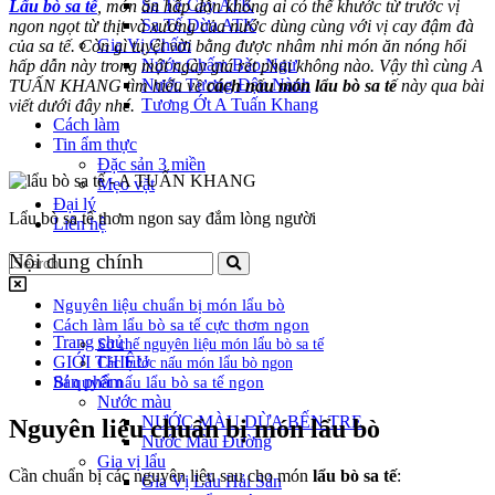
Sa Tế Cay ATK
Lẩu bò sa tế
, món ăn hấp dẫn không ai có thể khước từ trước vị
Sa Tế Dừa ATK
ngon ngọt từ thịt và xương của nước dùng cùng với vị cay đậm đà
Gia Vị Chấm
của sa tế. Còn gì tuyệt vời bằng được nhâm nhi món ăn nóng hổi
Nước Chấm Bào Ngư
hấp dẫn này trong một ngày giá rét phải không nào. Vậy thì cùng A
Nước Tương Đậu Nành
TUẤN KHANG tìm hiểu về
cách nấu món lẩu bò sa tế
này qua bài
Tương Ớt A Tuấn Khang
viết dưới đây nhé.
Cách làm
Tin ẩm thực
Đặc sản 3 miền
Mẹo vặt
Đại lý
Lẩu bò sa tế thơm ngon say đắm lòng người
Liên hệ
Nội dung chính
Nguyên liệu chuẩn bị món lẩu bò
Cách làm lẩu bò sa tế cực thơm ngon
Trang chủ
Sơ chế nguyên liệu món lẩu bò sa tế
GIỚI THIỆU
Các bước nấu món lẩu bò ngon
Sản phẩm
Bí quyết nấu lẩu bò sa tế ngon
Nước màu
NƯỚC MÀU DỪA BẾN TRE
Nguyên liệu chuẩn bị món lẩu bò
Nước Màu Đường
Gia vị lẩu
Cần chuẩn bị các nguyên liệu sau cho món
lẩu bò sa tế
:
Gia Vị Lẩu Hải Sản