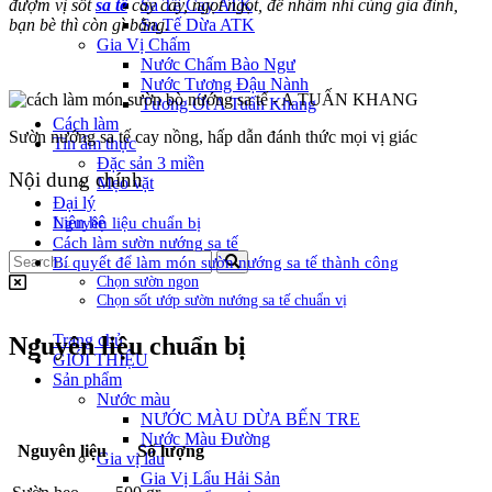
đượm vị sốt
sa tế
cay cay, ngọt ngọt, để nhâm nhi cùng gia đình,
Sa Tế Cay ATK
bạn bè thì còn gì bằng.
Sa Tế Dừa ATK
Gia Vị Chấm
Nước Chấm Bào Ngư
Nước Tương Đậu Nành
Tương Ớt A Tuấn Khang
Cách làm
Sườn nướng sa tế cay nồng, hấp dẫn đánh thức mọi vị giác
Tin ẩm thực
Đặc sản 3 miền
Nội dung chính
Mẹo vặt
Đại lý
Liên hệ
Nguyên liệu chuẩn bị
Cách làm sườn nướng sa tế
Bí quyết để làm món sườn nướng sa tế thành công
Chọn sườn ngon
Chọn sốt ướp sườn nướng sa tế chuẩn vị
Trang chủ
Nguyên liệu chuẩn bị
GIỚI THIỆU
Sản phẩm
Nước màu
NƯỚC MÀU DỪA BẾN TRE
Nước Màu Đường
Nguyên liệu
Số lượng
Gia vị lẩu
Gia Vị Lẩu Hải Sản