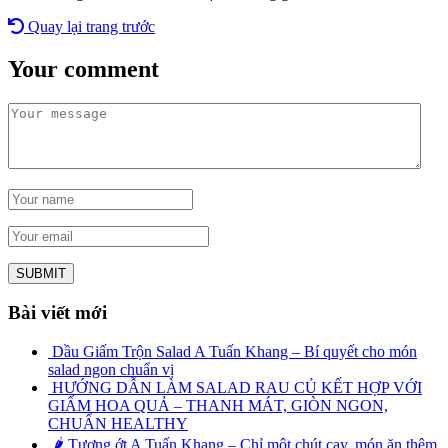
Quay lại trang trước
Your comment
Bài viết mới
Dầu Giấm Trộn Salad A Tuấn Khang – Bí quyết cho món
salad ngon chuẩn vị
HƯỚNG DẪN LÀM SALAD RAU CỦ KẾT HỢP VỚI
GIẤM HOA QUẢ – THANH MÁT, GIÒN NGON,
CHUẨN HEALTHY
🌶️ Tương ớt A Tuấn Khang – Chỉ một chút cay, món ăn thêm