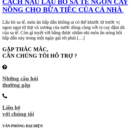
CÁCH NẤU LẨU BÒ SA TẾ NGON CAY
NỒNG CHO BỮA TIỆC CỦA CẢ NHÀ
Lẩu bò sa tế, món ăn hấp dẫn không ai có thể khước từ trước vị
ngon ngọt từ thịt và xương của nước dùng cùng với vị cay đậm đà
của sa tế. Còn gì tuyệt vời bằng được nhâm nhi món ăn nóng hổi
hấp dẫn này trong một ngày giá rét phải […]
GẶP THẮC MẮC,
CẦN CHÚNG TÔI HỖ TRỢ ?
Những câu hỏi
thường gặp
Liên hệ
với chúng tôi
VĂN PHÒNG ĐẠI DIỆN