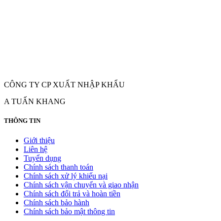
CÔNG TY CP XUẤT NHẬP KHẨU
A TUẤN KHANG
THÔNG TIN
Giới thiệu
Liên hệ
Tuyển dụng
Chính sách thanh toán
Chính sách xử lý khiếu nại
Chính sách vận chuyển và giao nhận
Chính sách đổi trả và hoàn tiền
Chính sách bảo hành
Chính sách bảo mật thông tin