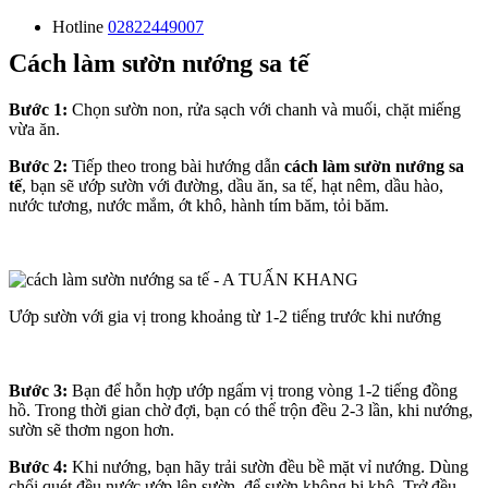
Hotline
02822449007
Cách làm sườn nướng sa tế
Bước 1:
Chọn sườn non, rửa sạch với chanh và muối, chặt miếng
vừa ăn.
Bước 2:
Tiếp theo trong bài hướng dẫn
cách làm sườn nướng sa
tế
, bạn sẽ ướp sườn với đường, dầu ăn, sa tế, hạt nêm, dầu hào,
nước tương, nước mắm, ớt khô, hành tím băm, tỏi băm.
Ướp sườn với gia vị trong khoảng từ 1-2 tiếng trước khi nướng
Bước 3:
Bạn để hỗn hợp ướp ngấm vị trong vòng 1-2 tiếng đồng
hồ. Trong thời gian chờ đợi, bạn có thể trộn đều 2-3 lần, khi nướng,
sườn sẽ thơm ngon hơn.
Bước 4:
Khi nướng, bạn hãy trải sườn đều bề mặt vỉ nướng. Dùng
chổi quét đều nước ướp lên sườn, để sườn không bị khô. Trở đều