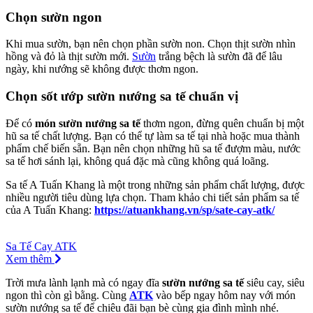
Chọn sườn ngon
Khi mua sườn, bạn nên chọn phần sườn non. Chọn thịt sườn nhìn
hồng và đỏ là thịt sườn mới.
Sườn
trắng bệch là sườn đã để lâu
ngày, khi nướng sẽ không được thơm ngon.
Chọn sốt ướp sườn nướng sa tế chuẩn vị
Để có
món sườn nướng sa tế
thơm ngon, đừng quên chuẩn bị một
hũ sa tế chất lượng. Bạn có thể tự làm sa tế tại nhà hoặc mua thành
phẩm chế biến sẵn. Bạn nên chọn những hũ sa tế đượm màu, nước
sa tế hơi sánh lại, không quá đặc mà cũng không quá loãng.
Sa tế A Tuấn Khang là một trong những sản phẩm chất lượng, được
nhiều người tiêu dùng lựa chọn. Tham khảo chi tiết sản phẩm sa tế
của A Tuấn Khang:
https://atuankhang.vn/sp/sate-cay-atk/
Sa Tế Cay ATK
Xem thêm
Trời mưa lành lạnh mà có ngay đĩa
sườn nướng sa tế
siêu cay, siêu
ngon thì còn gì bằng. Cùng
ATK
vào bếp ngay hôm nay với món
sườn nướng sa tế để chiêu đãi bạn bè cùng gia đình mình nhé.