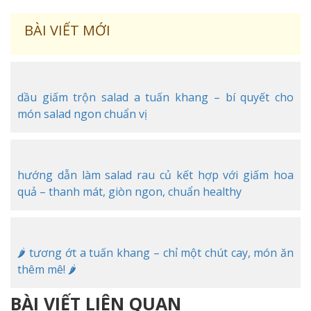
BÀI VIẾT MỚI
dầu giấm trộn salad a tuấn khang – bí quyết cho
món salad ngon chuẩn vị
hướng dẫn làm salad rau củ kết hợp với giấm hoa
quả – thanh mát, giòn ngon, chuẩn healthy
🌶️ tương ớt a tuấn khang – chỉ một chút cay, món ăn
thêm mê! 🌶️
BÀI VIẾT LIÊN QUAN