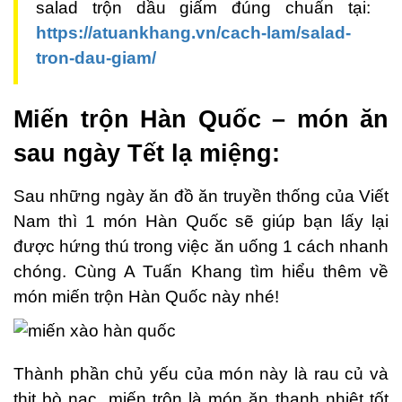
salad trộn dầu giấm đúng chuẩn tại:
https://atuankhang.vn/cach-lam/salad-
tron-dau-giam/
Miến trộn Hàn Quốc – món ăn
sau ngày Tết lạ miệng:
Sau những ngày ăn đồ ăn truyền thống của Viết
Nam thì 1 món Hàn Quốc sẽ giúp bạn lấy lại
được hứng thú trong việc ăn uống 1 cách nhanh
chóng. Cùng A Tuấn Khang tìm hiểu thêm về
món miến trộn Hàn Quốc này nhé!
Thành phần chủ yếu của món này là rau củ và
thịt bò nạc, miến trộn là món ăn thanh nhiệt tốt